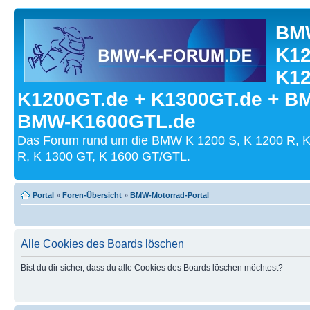
BMW
K12
K12
K1200GT.de + K1300GT.de + B
BMW-K1600GTL.de
Das Forum rund um die BMW K 1200 S, K 1200 R, K
R, K 1300 GT, K 1600 GT/GTL.
Portal
»
Foren-Übersicht
»
BMW-Motorrad-Portal
Alle Cookies des Boards löschen
Bist du dir sicher, dass du alle Cookies des Boards löschen möchtest?