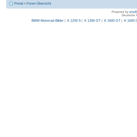
Portal
»
Foren-Übersicht
Powered by
php
Deutsche 
BMW-Motorrad-Bilder
|
K 1200 S
|
K 1300 GT
|
K 1600 GT
|
K 1600 