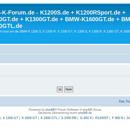
K-Forum.de - K1200S.de + K1200RSport.de +
0GT.de + K1300GT.de + BMW-K1600GT.de + B
0GTL.de
 rund um die BMW K 1200 S, K 1200 R, K 1200 GT, K 1300 S, K 1300 R, K 1300 GT, K 160
Das Te
Powered by
phpBB
® Forum Software © phpBB Group
Deutsche Übersetzung durch
phpBB.de
|
K 1300 GT
|
K 1600 GT
|
K 1600 GTL
|
S 1000 RR
|
G 650 X
|
R1200ST
|
F 800 R
|
Da