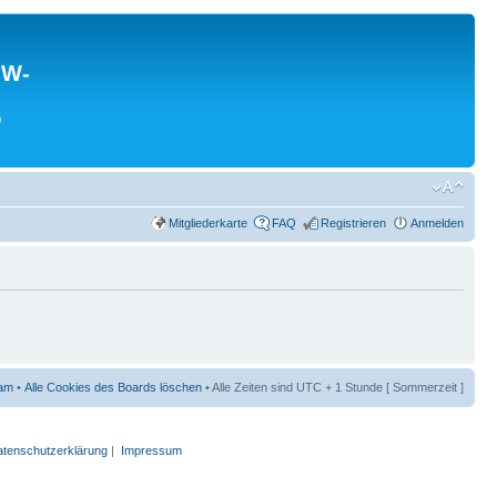
MW-
0
Mitgliederkarte
FAQ
Registrieren
Anmelden
am
•
Alle Cookies des Boards löschen
• Alle Zeiten sind UTC + 1 Stunde [ Sommerzeit ]
tenschutzerklärung
|
Impressum