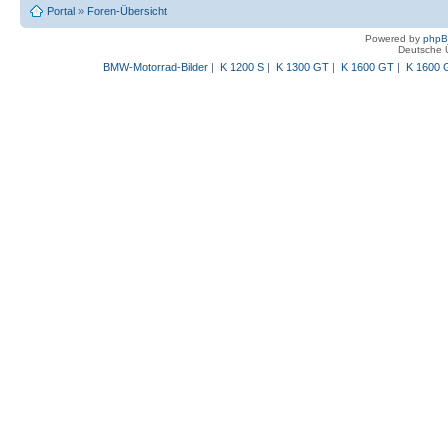
Portal
»
Foren-Übersicht
Powered by
php
Deutsche 
BMW-Motorrad-Bilder
|
K 1200 S
|
K 1300 GT
|
K 1600 GT
|
K 1600 