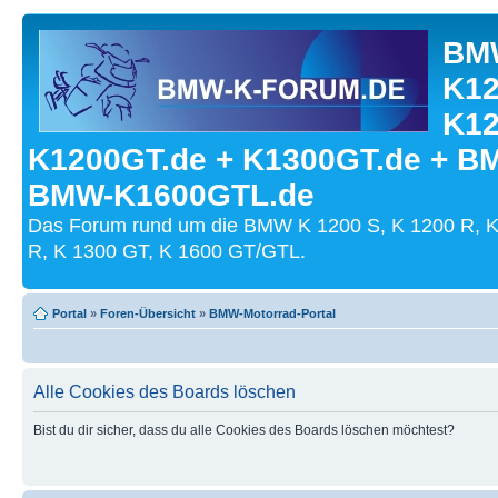
BMW
K12
K12
K1200GT.de + K1300GT.de + B
BMW-K1600GTL.de
Das Forum rund um die BMW K 1200 S, K 1200 R, K
R, K 1300 GT, K 1600 GT/GTL.
Portal
»
Foren-Übersicht
»
BMW-Motorrad-Portal
Alle Cookies des Boards löschen
Bist du dir sicher, dass du alle Cookies des Boards löschen möchtest?