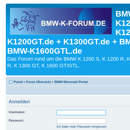
BMW
K12
K12
K1200GT.de + K1300GT.de + B
BMW-K1600GTL.de
Das Forum rund um die BMW K 1200 S, K 1200 R, K
R, K 1300 GT, K 1600 GT/GTL.
Portal
»
Foren-Übersicht
»
BMW-Motorrad-Portal
Anmelden
Username:
Passwort:
Ich habe mein Passwort vergessen