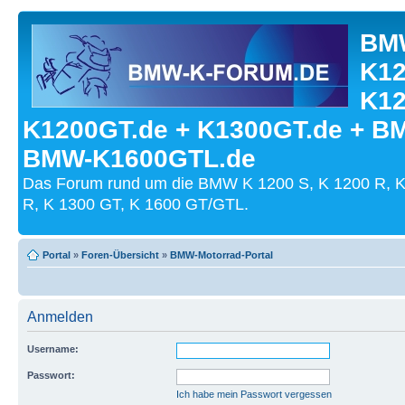
BMW
K12
K12
K1200GT.de + K1300GT.de + B
BMW-K1600GTL.de
Das Forum rund um die BMW K 1200 S, K 1200 R, K
R, K 1300 GT, K 1600 GT/GTL.
Portal
»
Foren-Übersicht
»
BMW-Motorrad-Portal
Anmelden
Username:
Passwort:
Ich habe mein Passwort vergessen