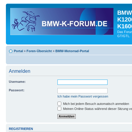
BMW-
K120
K160
Das Forum
GT/GTL.
Portal
»
Foren-Übersicht
»
BMW-Motorrad-Portal
Anmelden
Username:
Passwort:
Ich habe mein Passwort vergessen
Mich bei jedem Besuch automatisch anmelden
Meinen Online-Status während dieser Sitzung v
REGISTRIEREN