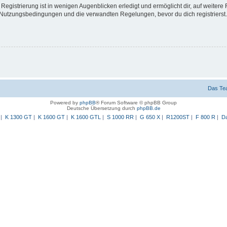
egistrierung ist in wenigen Augenblicken erledigt und ermöglicht dir, auf weitere 
Nutzungsbedingungen und die verwandten Regelungen, bevor du dich registrierst. 
Das Te
Powered by
phpBB
® Forum Software © phpBB Group
Deutsche Übersetzung durch
phpBB.de
|
K 1300 GT
|
K 1600 GT
|
K 1600 GTL
|
S 1000 RR
|
G 650 X
|
R1200ST
|
F 800 R
|
Da