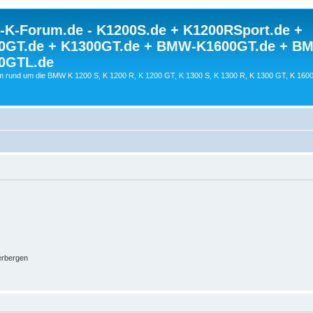
K-Forum.de - K1200S.de + K1200RSport.de +
0GT.de + K1300GT.de + BMW-K1600GT.de + B
0GTL.de
 rund um die BMW K 1200 S, K 1200 R, K 1200 GT, K 1300 S, K 1300 R, K 1300 GT, K 160
erbergen