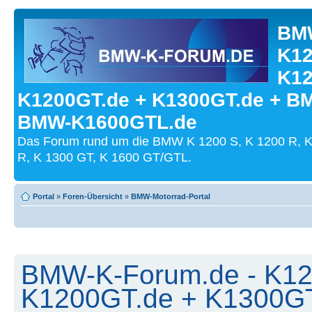
BMW
K12
K12
K1200GT.de + K1300GT.de + B
BMW-K1600GTL.de
Das Forum rund um die BMW K 1200 S, K 1200 R, K
R, K 1300 GT, K 1600 GT/GTL.
Portal
»
Foren-Übersicht
»
BMW-Motorrad-Portal
BMW-K-Forum.de - K12
K1200GT.de + K1300G