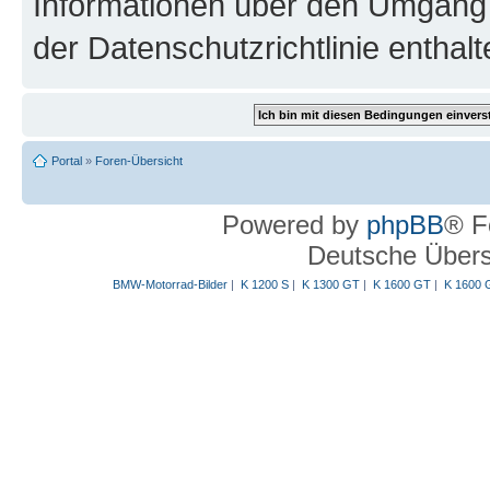
Informationen über den Umgang m
der Datenschutzrichtlinie enthalt
Portal
»
Foren-Übersicht
Powered by
phpBB
® F
Deutsche Über
BMW-Motorrad-Bilder
|
K 1200 S
|
K 1300 GT
|
K 1600 GT
|
K 1600 