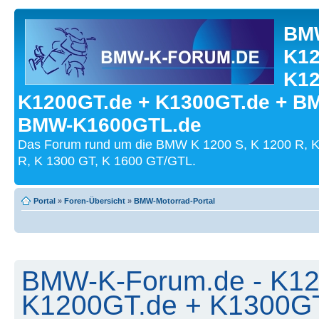
BMW
K12
K12
K1200GT.de + K1300GT.de + B
BMW-K1600GTL.de
Das Forum rund um die BMW K 1200 S, K 1200 R, K
R, K 1300 GT, K 1600 GT/GTL.
Portal
»
Foren-Übersicht
»
BMW-Motorrad-Portal
BMW-K-Forum.de - K12
K1200GT.de + K1300G