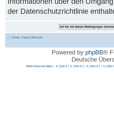
Informationen über den Umgang m
der Datenschutzrichtlinie enthalt
Portal
»
Foren-Übersicht
Powered by
phpBB
® F
Deutsche Über
BMW-Motorrad-Bilder
|
K 1200 S
|
K 1300 GT
|
K 1600 GT
|
K 1600 