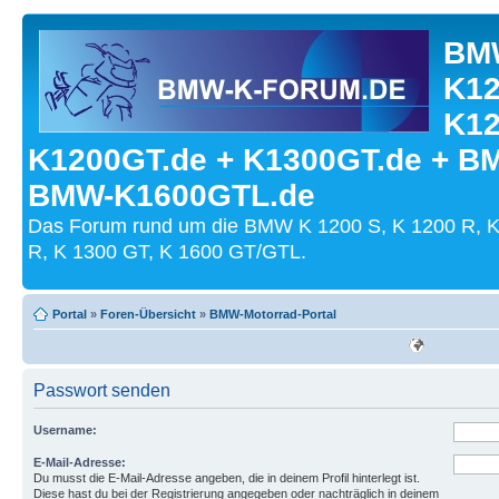
BMW
K12
K12
K1200GT.de + K1300GT.de + B
BMW-K1600GTL.de
Das Forum rund um die BMW K 1200 S, K 1200 R, K
R, K 1300 GT, K 1600 GT/GTL.
Portal
»
Foren-Übersicht
»
BMW-Motorrad-Portal
Passwort senden
Username:
E-Mail-Adresse:
Du musst die E-Mail-Adresse angeben, die in deinem Profil hinterlegt ist.
Diese hast du bei der Registrierung angegeben oder nachträglich in deinem