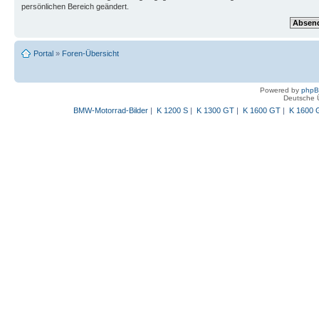
persönlichen Bereich geändert.
Portal
»
Foren-Übersicht
Powered by
php
Deutsche 
BMW-Motorrad-Bilder
|
K 1200 S
|
K 1300 GT
|
K 1600 GT
|
K 1600 