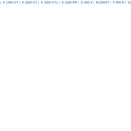
|
K 1300 GT
|
K 1600 GT
|
K 1600 GTL
|
S 1000 RR
|
G 650 X
|
R1200ST
|
F 800 R
|
Da