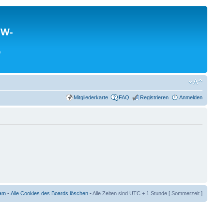
MW-
0
Mitgliederkarte
FAQ
Registrieren
Anmelden
am
•
Alle Cookies des Boards löschen
• Alle Zeiten sind UTC + 1 Stunde [ Sommerzeit ]