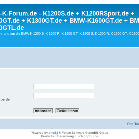
K-Forum.de - K1200S.de + K1200RSport.de +
0GT.de + K1300GT.de + BMW-K1600GT.de + B
0GTL.de
 rund um die BMW K 1200 S, K 1200 R, K 1200 GT, K 1300 S, K 1300 R, K 1300 GT, K 160
 bei der
Das Te
Powered by
phpBB
® Forum Software © phpBB Group
Deutsche Übersetzung durch
phpBB.de