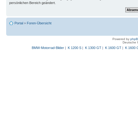
persönlichen Bereich geändert.
Portal
»
Foren-Übersicht
Powered by
php
Deutsche 
BMW-Motorrad-Bilder
|
K 1200 S
|
K 1300 GT
|
K 1600 GT
|
K 1600 