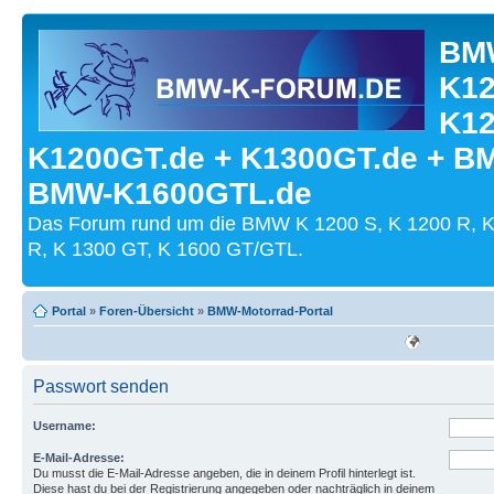
BMW
K12
K12
K1200GT.de + K1300GT.de + B
BMW-K1600GTL.de
Das Forum rund um die BMW K 1200 S, K 1200 R, K
R, K 1300 GT, K 1600 GT/GTL.
Portal
»
Foren-Übersicht
»
BMW-Motorrad-Portal
Passwort senden
Username:
E-Mail-Adresse:
Du musst die E-Mail-Adresse angeben, die in deinem Profil hinterlegt ist.
Diese hast du bei der Registrierung angegeben oder nachträglich in deinem