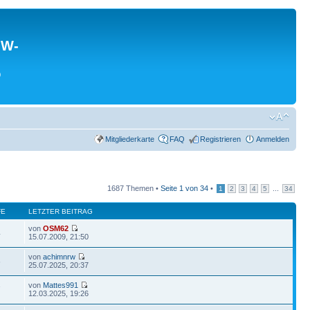
MW-
0
Mitgliederkarte
FAQ
Registrieren
Anmelden
1687 Themen •
Seite
1
von
34
•
...
1
2
3
4
5
34
FE
LETZTER BEITRAG
von
OSM62
4
15.07.2009, 21:50
von
achimnrw
6
25.07.2025, 20:37
von
Mattes991
7
12.03.2025, 19:26