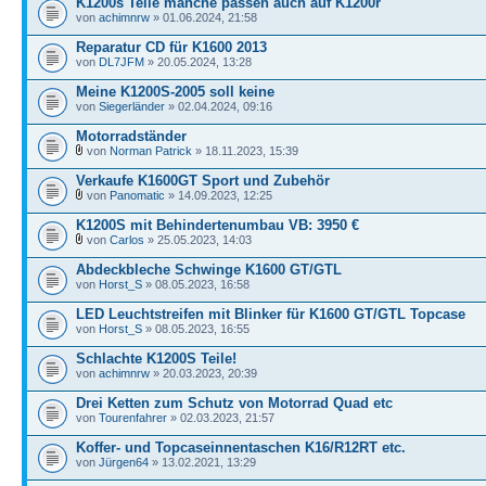
K1200s Teile manche passen auch auf K1200r
von
achimnrw
» 01.06.2024, 21:58
Reparatur CD für K1600 2013
von
DL7JFM
» 20.05.2024, 13:28
Meine K1200S-2005 soll keine
von
Siegerländer
» 02.04.2024, 09:16
Motorradständer
von
Norman Patrick
» 18.11.2023, 15:39
Verkaufe K1600GT Sport und Zubehör
von
Panomatic
» 14.09.2023, 12:25
K1200S mit Behindertenumbau VB: 3950 €
von
Carlos
» 25.05.2023, 14:03
Abdeckbleche Schwinge K1600 GT/GTL
von
Horst_S
» 08.05.2023, 16:58
LED Leuchtstreifen mit Blinker für K1600 GT/GTL Topcase
von
Horst_S
» 08.05.2023, 16:55
Schlachte K1200S Teile!
von
achimnrw
» 20.03.2023, 20:39
Drei Ketten zum Schutz von Motorrad Quad etc
von
Tourenfahrer
» 02.03.2023, 21:57
Koffer- und Topcaseinnentaschen K16/R12RT etc.
von
Jürgen64
» 13.02.2021, 13:29