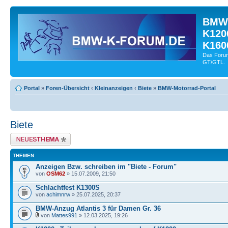
BMW-
K120
K160
Das Forum
GT/GTL.
Portal
»
Foren-Übersicht
‹
Kleinanzeigen
‹
Biete
»
BMW-Motorrad-Portal
Biete
Neues Thema erstellen
THEMEN
Anzeigen Bzw. schreiben im "Biete - Forum"
von
OSM62
» 15.07.2009, 21:50
Schlachtfest K1300S
von
achimnrw
» 25.07.2025, 20:37
BMW-Anzug Atlantis 3 für Damen Gr. 36
von
Mattes991
» 12.03.2025, 19:26