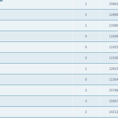
P*
1
1586
2
1286
1
1338
0
1169
0
1192
0
1153
1
1282
0
1130
3
1578
3
1556
2
1421