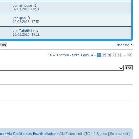
von gifhouse
1
07.03.2018, 00:11
von
gipsi
4
19.02.2018, 17:52
von
Talis99de
2
16.02.2018, 19:11
Nächste
1687 Themen •
Seite
1
von
34
•
...
1
2
3
4
5
34
am
•
Alle Cookies des Boards löschen
• Alle Zeiten sind UTC + 1 Stunde [ Sommerzeit ]