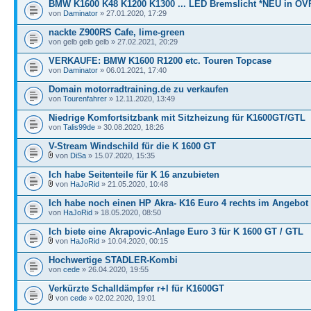
BMW K1600 K48 K1200 K1300 ... LED Bremslicht *NEU in OV
von
Daminator
» 27.01.2020, 17:29
nackte Z900RS Cafe, lime-green
von gelb gelb gelb » 27.02.2021, 20:29
VERKAUFE: BMW K1600 R1200 etc. Touren Topcase
von
Daminator
» 06.01.2021, 17:40
Domain motorradtraining.de zu verkaufen
von
Tourenfahrer
» 12.11.2020, 13:49
Niedrige Komfortsitzbank mit Sitzheizung für K1600GT/GTL
von
Talis99de
» 30.08.2020, 18:26
V-Stream Windschild für die K 1600 GT
von
DiSa
» 15.07.2020, 15:35
Ich habe Seitenteile für K 16 anzubieten
von
HaJoRid
» 21.05.2020, 10:48
Ich habe noch einen HP Akra- K16 Euro 4 rechts im Angebot
von
HaJoRid
» 18.05.2020, 08:50
Ich biete eine Akrapovic-Anlage Euro 3 für K 1600 GT / GTL
von
HaJoRid
» 10.04.2020, 00:15
Hochwertige STADLER-Kombi
von
cede
» 26.04.2020, 19:55
Verkürzte Schalldämpfer r+l für K1600GT
von
cede
» 02.02.2020, 19:01