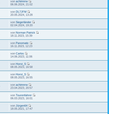
von
achimnrw
9
06.06.2024, 21:02
von
DL7JFM
20.05.2024, 13:28
von
Siegerländer
02.04.2024, 19:20
von
Norman Patrick
6
18.11.2023, 15:39
von
Panomatic
7
16.11.2023, 12:23
von
Carlos
9
14.06.2023, 11:06
von
Horst_S
08.05.2023, 16:58
von
Horst_S
08.05.2023, 16:55
von
achimnrw
0
23.04.2023, 20:57
von
Tourenfahrer
06.03.2023, 16:01
von
Jürgen64
7
18.05.2021, 17:47