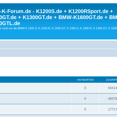
K-Forum.de - K1200S.de + K1200RSport.de +
0GT.de + K1300GT.de + BMW-K1600GT.de + B
0GTL.de
 rund um die BMW K 1200 S, K 1200 R, K 1200 GT, K 1300 S, K 1300 R, K 1300 GT, K 160
ANTWORTEN
ZUGRIF
0
5041
0
4657
0
1771