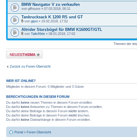
BMW Navigator V zu verkaufen
von gifhouse » 07.03.2018, 00:11
Tankrucksack K 1200 RS und GT
von
gipsi
» 19.02.2018, 17:52
Altrider Sturzbügel für BMW K1600GT/GTL
von
Talis99de
» 08.01.2018, 17:02
Themen der letz
Neues Thema erstellen
Zurück zu Foren-Übersicht
WER IST ONLINE?
Mitglieder in diesem Forum: 0 Mitglieder und 3 Gäste
BERECHTIGUNGEN IN DIESEM FORUM
Du darfst
keine
neuen Themen in diesem Forum erstellen.
Du darfst
keine
Antworten zu Themen in diesem Forum erstellen.
Du darfst deine Beiträge in diesem Forum
nicht
ändern.
Du darfst deine Beiträge in diesem Forum
nicht
löschen.
Du darfst
keine
Dateianhänge in diesem Forum erstellen.
Portal
»
Foren-Übersicht