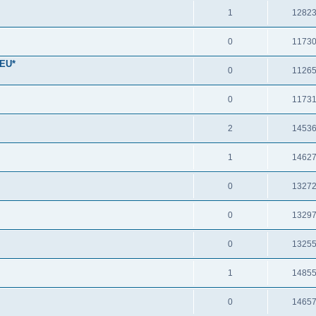
1
1282
0
1173
NEU*
0
1126
0
1173
2
1453
1
1462
0
1327
0
1329
0
1325
1
1485
0
1465