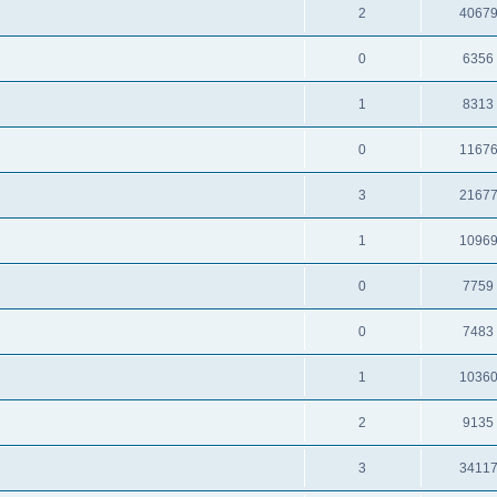
2
4067
0
6356
1
8313
0
1167
3
2167
1
1096
0
7759
0
7483
1
1036
2
9135
3
3411