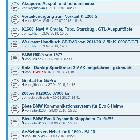
Akrapovic Auspuff und hohe Scheibe
von
kaymaniac
» 28.11.2018, 09:39
Vorankündigung zum Verkauf K 1200 S
von USCH_SMÜ » 27.07.2018, 18:48
K1600: Navi V Cradle, Topc, Sturzbüg., GTL-Auspufftöpfe
von
Euklid
» 13.07.2018, 16:53
Werkstatt Handbuch CD/DVD von 2011/2012 für K1600GT/GTL
von
Euklid
» 13.07.2018, 19:30
BMW R60/5 von 1973
von
Volker
» 18.06.2018, 18:33
Satz - Dunlop SportSmart 2 MAX- angefahren - gebraucht
von
OSM62
» 04.06.2018, 21:18
Gimbal für GoPro
von gifhouse » 27.04.2018, 14:16
2005er K1200S, 37000 km
von gelb gelb gelb » 20.01.2017, 16:51
Biete BMW Kommunikationssystem für Evo 6 Helme
von
sibelit166
» 28.03.2018, 15:22
Biete BMW Evo 6 Dynamik Klapphelm Gr. 54/55
von
sibelit166
» 28.03.2018, 15:09
Ac-Schnitzer- Hebel für K 1600 - BJ.16
von
HaJoRid
» 21.03.2018, 09:21