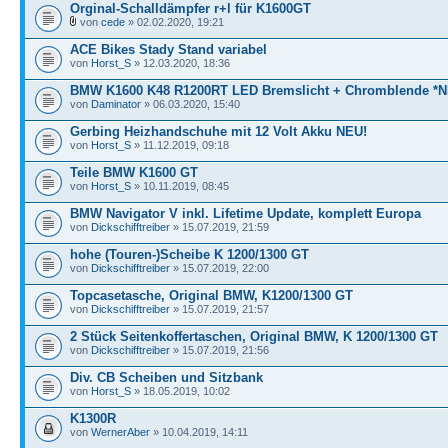
Orginal-Schalldämpfer r+l für K1600GT
von
cede
» 02.02.2020, 19:21
ACE Bikes Stady Stand variabel
von
Horst_S
» 12.03.2020, 18:36
BMW K1600 K48 R1200RT LED Bremslicht + Chromblende *
von
Daminator
» 06.03.2020, 15:40
Gerbing Heizhandschuhe mit 12 Volt Akku NEU!
von
Horst_S
» 11.12.2019, 09:18
Teile BMW K1600 GT
von
Horst_S
» 10.11.2019, 08:45
BMW Navigator V inkl. Lifetime Update, komplett Europa
von
Dickschifftreiber
» 15.07.2019, 21:59
hohe (Touren-)Scheibe K 1200/1300 GT
von
Dickschifftreiber
» 15.07.2019, 22:00
Topcasetasche, Original BMW, K1200/1300 GT
von
Dickschifftreiber
» 15.07.2019, 21:57
2 Stück Seitenkoffertaschen, Original BMW, K 1200/1300 GT
von
Dickschifftreiber
» 15.07.2019, 21:56
Div. CB Scheiben und Sitzbank
von
Horst_S
» 18.05.2019, 10:02
K1300R
von
WernerAber
» 10.04.2019, 14:11