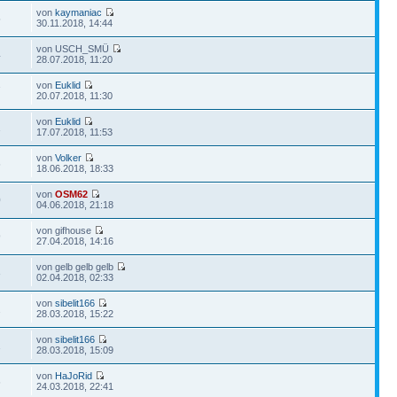
von
kaymaniac
5
30.11.2018, 14:44
von USCH_SMÜ
4
28.07.2018, 11:20
von
Euklid
7
20.07.2018, 11:30
von
Euklid
1
17.07.2018, 11:53
von
Volker
6
18.06.2018, 18:33
von
OSM62
0
04.06.2018, 21:18
von gifhouse
9
27.04.2018, 14:16
von gelb gelb gelb
3
02.04.2018, 02:33
von
sibelit166
2
28.03.2018, 15:22
von
sibelit166
1
28.03.2018, 15:09
von
HaJoRid
6
24.03.2018, 22:41