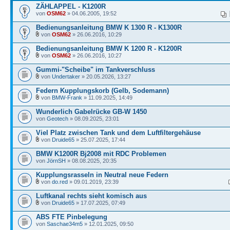
ZÄHLAPPEL - K1200R
von
OSM62
» 04.06.2005, 19:52
Bedienungsanleitung BMW K 1300 R - K1300R
von
OSM62
» 26.06.2016, 10:29
Bedienungsanleitung BMW K 1200 R - K1200R
von
OSM62
» 26.06.2016, 10:27
Gummi-"Scheibe" im Tankverschluss
von
Undertaker
» 20.05.2026, 13:27
Federn Kupplungskorb (Gelb, Sodemann)
von
BMW-Frank
» 11.09.2025, 14:49
Wunderlich Gabelrücke GB-W 1450
von
Geotech
» 08.09.2025, 23:01
Viel Platz zwischen Tank und dem Luftfiltergehäuse
von
Druide65
» 25.07.2025, 17:44
BMW K1200R Bj2008 mit RDC Problemen
von
JörnSH
» 08.08.2025, 20:35
Kupplungsrasseln in Neutral neue Federn
von
do.red
» 09.01.2019, 23:39
Luftkanal rechts sieht komisch aus
von
Druide65
» 17.07.2025, 07:49
ABS FTE Pinbelegung
von
Saschae34m5
» 12.01.2025, 09:50