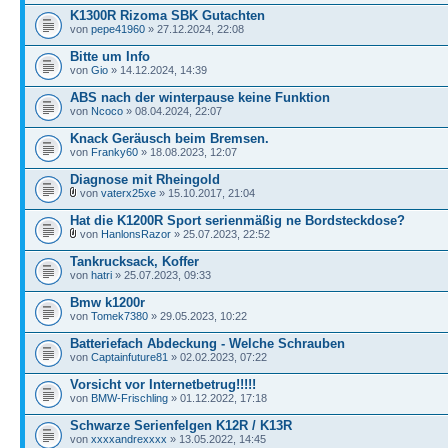
K1300R Rizoma SBK Gutachten
von
pepe41960
» 27.12.2024, 22:08
Bitte um Info
von
Gio
» 14.12.2024, 14:39
ABS nach der winterpause keine Funktion
von
Ncoco
» 08.04.2024, 22:07
Knack Geräusch beim Bremsen.
von
Franky60
» 18.08.2023, 12:07
Diagnose mit Rheingold
von
vaterx25xe
» 15.10.2017, 21:04
Hat die K1200R Sport serienmäßig ne Bordsteckdose?
von
HanlonsRazor
» 25.07.2023, 22:52
Tankrucksack, Koffer
von
hatri
» 25.07.2023, 09:33
Bmw k1200r
von
Tomek7380
» 29.05.2023, 10:22
Batteriefach Abdeckung - Welche Schrauben
von
Captainfuture81
» 02.02.2023, 07:22
Vorsicht vor Internetbetrug!!!!!
von
BMW-Frischling
» 01.12.2022, 17:18
Schwarze Serienfelgen K12R / K13R
von
xxxxandrexxxx
» 13.05.2022, 14:45