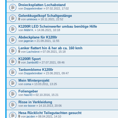
Dreiecksplatten Lochabstand
von
Doppelxtreiber
» 07.02.2022, 17:02
Gelenkkugelkopf Schaltgestänge
von
uminoes
» 18.11.2021, 22:52
K1200R LED Scheinwerfer umbau benötige Hilfe
von
M&M K.
» 14.06.2021, 10:18
Abdeckplane für K1200r
von
jageran
» 21.09.2021, 11:55
Lenker flattert hin & her ab ca. 160 kmh
von
Lachsbrot
» 07.09.2021, 15:18
K1200R Sport
von
Jambo80
» 27.07.2021, 09:46
Tankembleme K1200r
von
Doppelxtreiber
» 23.06.2021, 09:47
Mein Winterprojekt
von
coma
» 13.03.2011, 13:25
Foliengeber
von
hias43
» 02.10.2016, 15:21
Risse in Verkleidung
von
ex-boxer
» 14.10.2013, 20:06
Hesa Rücklicht Teilegutachten gesucht
von
jacden
» 08.04.2021, 14:10