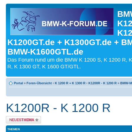
BMW
K12
K12
K1200GT.de + K1300GT.de + B
BMW-K1600GTL.de
Das Forum rund um die BMW K 1200 S, K 1200 R, K
R, K 1300 GT, K 1600 GT/GTL.
Portal
»
Foren-Übersicht
‹
K 1200 R + K 1300 R
‹
K1200R - K 1200 R
»
BMW-Mo
K1200R - K 1200 R
Neues Thema erstellen
THEMEN