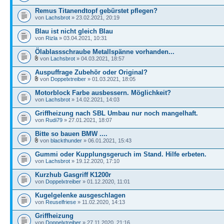
Remus Titanendtopf gebürstet pflegen?
von
Lachsbrot
» 23.02.2021, 20:19
Blau ist nicht gleich Blau
von
Rizla
» 03.04.2021, 10:31
Ölablassschraube Metallspänne vorhanden...
von
Lachsbrot
» 04.03.2021, 18:57
Auspuffrage Zubehör oder Original?
von
Doppelxtreiber
» 01.03.2021, 18:05
Motorblock Farbe ausbessern. Möglichkeit?
von
Lachsbrot
» 14.02.2021, 14:03
Griffheizung nach SBL Umbau nur noch mangelhaft.
von
Rudi79
» 27.01.2021, 18:07
Bitte so bauen BMW ....
von
blackthunder
» 06.01.2021, 15:43
Gummi oder Kupplungsgeruch im Stand. Hilfe erbeten.
von
Lachsbrot
» 19.12.2020, 17:10
Kurzhub Gasgriff K1200r
von
Doppelxtreiber
» 01.12.2020, 11:01
Kugelgelenke ausgeschlagen
von
Reuselfriese
» 11.02.2020, 14:13
Griffheizung
von
Doppelxtreiber
» 27.11.2020, 21:16