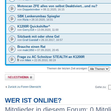
Motoscan ZFE alles von selbst Deaktiviert...und nu?
von
Doppelxtreiber
» 08.11.2020, 16:15
SBK Lenkerumbau Spiegler
von
Rizla
» 28.10.2020, 16:01
K1200R Quickshifter^
von
Gerry318
» 13.09.2020, 11:00
Sitzbank mit oder ohne Gel
von
Graf Gandalf
» 26.10.2017, 16:57
Brauche einen Rat
von
maik1950
» 07.09.2020, 20:45
Frage zu AC Schnitzer STEALTH an K1200R
von
Milek
» 22.05.2010, 00:19
Themen der letzten Zeit anzeigen:
Neues Thema erstellen
Zurück zu Foren-Übersicht
Gehe zu:
WER IST ONLINE?
Mitglieder in diesem Forum: 0 Mitg