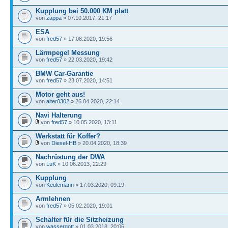
Kupplung bei 50.000 KM platt
von
zappa
» 07.10.2017, 21:17
ESA
von
fred57
» 17.08.2020, 19:56
Lärmpegel Messung
von
fred57
» 22.03.2020, 19:42
BMW Car-Garantie
von
fred57
» 23.07.2020, 14:51
Motor geht aus!
von
alter0302
» 26.04.2020, 22:14
Navi Halterung
von
fred57
» 10.05.2020, 13:11
Werkstatt für Koffer?
von
Diesel-HB
» 20.04.2020, 18:39
Nachrüstung der DWA
von
LuK
» 10.06.2013, 22:29
Kupplung
von
Keulemann
» 17.03.2020, 09:19
Armlehnen
von
fred57
» 05.02.2020, 19:01
Schalter für die Sitzheizung
von
wassergott
» 01.03.2018, 20:06