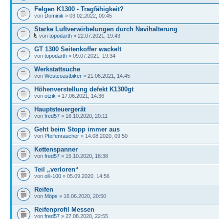
Felgen K1300 - Tragfähigkeit?
von
Dominik
» 03.02.2022, 00:45
Starke Luftverwirbelungen durch Navihalterung
von
topodarth
» 22.07.2021, 19:43
GT 1300 Seitenkoffer wackelt
von
topodarth
» 09.07.2021, 19:34
Werkstattsuche
von
Westcoastbiker
» 21.06.2021, 14:45
Höhenverstellung defekt K1300gt
von
otzik
» 17.06.2021, 14:36
Hauptsteuergerät
von
fred57
» 16.10.2020, 20:11
Geht beim Stopp immer aus
von
Pfeifenraucher
» 14.08.2020, 09:50
Kettenspanner
von
fred57
» 15.10.2020, 18:38
Teil „verloren“
von
olli-100
» 05.09.2020, 14:56
Reifen
von
Möps
» 16.06.2020, 20:50
Reifenprofil Messen
von
fred57
» 27.08.2020, 22:55