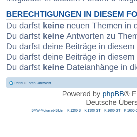
BERECHTIGUNGEN IN DIESEM F
Du darfst
keine
neuen Themen in d
Du darfst
keine
Antworten zu Theme
Du darfst deine Beiträge in diese
Du darfst deine Beiträge in diese
Du darfst
keine
Dateianhänge in di
Portal
»
Foren-Übersicht
Powered by
phpBB
® F
Deutsche Über
BMW-Motorrad-Bilder
|
K 1200 S
|
K 1300 GT
|
K 1600 GT
|
K 1600 