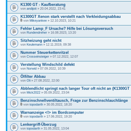
K1300 GT - Kaufberatung
von
andijott
» 20.04.2022, 23:41
K1300GT Xenon stark verstellt nach Verkleidungsabbau
von
Mikeyankee
» 12.10.2023, 10:21
Fehler Lamp_F Ursache? Hilfe bei Lösungsversuch
von
Rundendreher
» 16.08.2023, 13:20
Sitzheizung geht nicht
von
Keulemann
» 12.11.2019, 09:38
Nummer Steuerkettenritzel
von
Crosseinsteiger
» 07.12.2022, 12:07
Verstellung Windschild defekt
von
Norwid
» 07.09.2022, 10:39
Ölfilter Abbau
von
Oli
» 27.08.2022, 22:00
Abblendlicht springt nach langer Tour oft nicht an (K1300GT
von
Mick2022
» 05.09.2022, 23:04
Benzinschnellventiltausch, Frage zur Benzinschlauchlänge
von
topodarth
» 30.05.2022, 18:20
Warnanzeige <!> im Bordcomputer
von
topodarth
» 17.06.2022, 19:20
Lenkergriff-Überzug
von
topodarth
» 31.05.2022, 13:04