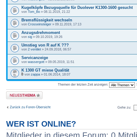
Kugelköpfe Bezugsquelle für Duolever K1300-1600 gesucht
von
Tom_Bo
» 08.11.2019, 21:22
Bremsflüssigkeit wechseln
von
Crosseinsteiger
» 09.11.2019, 17:13
Anzugsdrehmoment
von
sig
» 09.10.2019, 19:26
Umstieg von R auf K ???
von
2 ventilet
» 24.09.2018, 06:57
Servicanzeige
von
wassergott
» 09.05.2019, 11:51
K 1300 GT miese Qualität
von
zappa
» 01.06.2014, 18:07
Themen der letzten Zeit anzeigen:
Neues Thema erstellen
Zurück zu Foren-Übersicht
Gehe zu:
WER IST ONLINE?
Mitglieder in diesem Forum: 0 Mitg