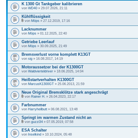
K 1300 Gt Tankgeber kalibrieren
von
WD40
» 29.07.2026, 21:11
Kühlflüssigkeit
von
Möps
» 27.12.2019, 17:16
Lacknummer
von
Möps
» 01.12.2025, 22:40
Getriebe Leerlauf
von
Möps
» 30.09.2025, 21:49
Bremsverlust vorne komplett K13GT
von
sig
» 16.08.2017, 14:19
Motoraussetzer bei der K1300GT
von
Waldvierteldriver
» 18.06.2025, 14:04
Heißstartverhalten K1300GT
von
MarcusK1300GT
» 25.06.2013, 21:59
Neue Original Bremsklötze stark angeschrägt
von
Rainer H.
» 26.04.2023, 22:17
Farbnummer
von
Harryheilbutt
» 06.08.2021, 13:48
Springt im warmen Zustand nicht an
von
guzzi34
» 07.05.2019, 07:58
ESA Schalter
von
Inselkind
» 10.10.2024, 05:48