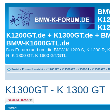
BMW
K12
K12
K1200GT.de + K1300GT.de + B
BMW-K1600GTL.de
Das Forum rund um die BMW K 1200 S, K 1200 R, K
R, K 1300 GT, K 1600 GT/GTL.
Portal
»
Foren-Übersicht
‹
K 1200 GT + K 1300 GT
‹
K1300GT - K 1300 GT
»
B
K1300GT - K 1300 GT
Neues Thema erstellen
THEMEN