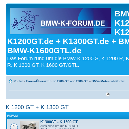
BMW
K12
K12
K1200GT.de + K1300GT.de + B
BMW-K1600GTL.de
Das Forum rund um die BMW K 1200 S, K 1200 R, K
R, K 1300 GT, K 1600 GT/GTL.
Portal
»
Foren-Übersicht
‹
K 1200 GT + K 1300 GT
»
BMW-Motorrad-Portal
K 1200 GT + K 1300 GT
FORUM
K1300GT - K 1300 GT
Alles rund um die K1300GT.