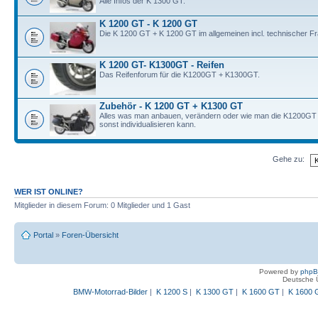
Alle Infos der K 1300 GT.
K 1200 GT - K 1200 GT
Die K 1200 GT + K 1200 GT im allgemeinen incl. technischer F
K 1200 GT- K1300GT - Reifen
Das Reifenforum für die K1200GT + K1300GT.
Zubehör - K 1200 GT + K1300 GT
Alles was man anbauen, verändern oder wie man die K1200G
sonst individualisieren kann.
Gehe zu:
WER IST ONLINE?
Mitglieder in diesem Forum: 0 Mitglieder und 1 Gast
Portal
»
Foren-Übersicht
Powered by
php
Deutsche 
BMW-Motorrad-Bilder
|
K 1200 S
|
K 1300 GT
|
K 1600 GT
|
K 1600 