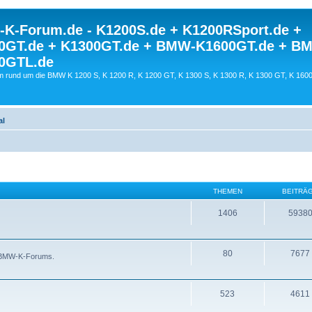
K-Forum.de - K1200S.de + K1200RSport.de +
0GT.de + K1300GT.de + BMW-K1600GT.de + B
0GTL.de
 rund um die BMW K 1200 S, K 1200 R, K 1200 GT, K 1300 S, K 1300 R, K 1300 GT, K 160
al
THEMEN
BEITRÄ
1406
5938
80
7677
s BMW-K-Forums.
523
4611