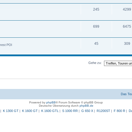
245
4299
699
6475
45
309
rest POI
Gehe zu:
Das Te
Powered by
phpBB
® Forum Software © phpBB Group
Deutsche Übersetzung durch
phpBB.de
|
K 1300 GT
|
K 1600 GT
|
K 1600 GTL
|
S 1000 RR
|
G 650 X
|
R1200ST
|
F 800 R
|
Da