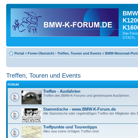
BMW-
K120
K160
Das Forum
GT/GTL.
Portal
»
Foren-Übersicht
‹
Treffen, Touren und Events
»
BMW-Motorrad-Port
Treffen, Touren und Events
FORUM
Treffen - Ausfahrten
Treffen des BMW-K-Forums und gemeinsame Ausfahrten.
Stammtische - www.BMW-K-Forum.de
Alle Stammische oder regelmäßigen Treffen der Mitglieder de
Treffpunkte und Tourentipps
Alles was keine richtigen Treffen sind.