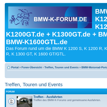
BMW
K12
K12
K1200GT.de + K1300GT.de + B
BMW-K1600GTL.de
Das Forum rund um die BMW K 1200 S, K 1200 R, K
R, K 1300 GT, K 1600 GT/GTL.
Portal
»
Foren-Übersicht
‹
Treffen, Touren und Events
»
BMW-Motorrad-Port
Treffen, Touren und Events
FORUM
Treffen - Ausfahrten
Treffen des BMW-K-Forums und gemeinsame Ausfahrten.