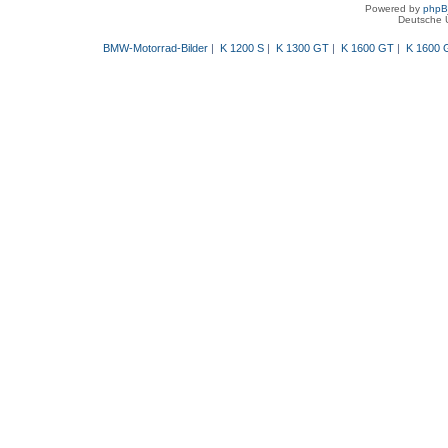
Powered by
php
Deutsche 
BMW-Motorrad-Bilder
|
K 1200 S
|
K 1300 GT
|
K 1600 GT
|
K 1600 