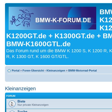
BMW
K12
K12
K1200GT.de + K1300GT.de + B
BMW-K1600GTL.de
Das Forum rund um die BMW K 1200 S, K 1200 R, K
R, K 1300 GT, K 1600 GT/GTL.
Portal
»
Foren-Übersicht
‹
Kleinanzeigen
»
BMW-Motorrad-Portal
Kleinanzeigen
FORUM
Biete
Nur private Kleinanzeigen
Suche