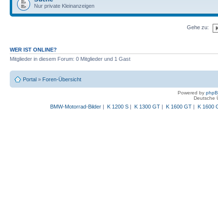
Nur private Kleinanzeigen
Gehe zu:
WER IST ONLINE?
Mitglieder in diesem Forum: 0 Mitglieder und 1 Gast
Portal
»
Foren-Übersicht
Powered by
php
Deutsche 
BMW-Motorrad-Bilder
|
K 1200 S
|
K 1300 GT
|
K 1600 GT
|
K 1600 