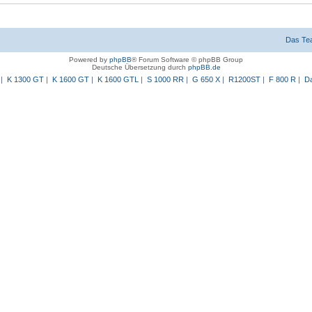
Das Te
Powered by
phpBB
® Forum Software © phpBB Group
Deutsche Übersetzung durch
phpBB.de
|
K 1300 GT
|
K 1600 GT
|
K 1600 GTL
|
S 1000 RR
|
G 650 X
|
R1200ST
|
F 800 R
|
Da