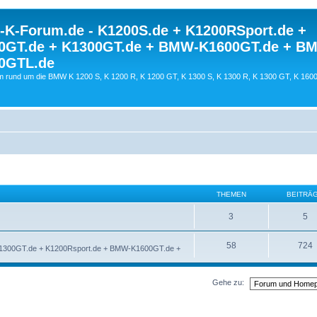
K-Forum.de - K1200S.de + K1200RSport.de +
0GT.de + K1300GT.de + BMW-K1600GT.de + B
0GTL.de
 rund um die BMW K 1200 S, K 1200 R, K 1200 GT, K 1300 S, K 1300 R, K 1300 GT, K 160
THEMEN
BEITRÄ
3
5
58
724
K1300GT.de + K1200Rsport.de + BMW-K1600GT.de +
Gehe zu: