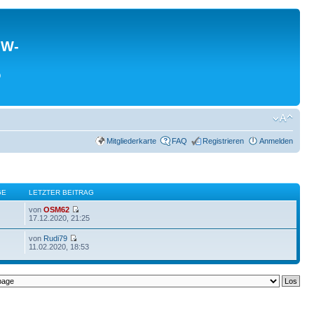
MW-
0
Mitgliederkarte
FAQ
Registrieren
Anmelden
GE
LETZTER BEITRAG
von
OSM62
17.12.2020, 21:25
von
Rudi79
11.02.2020, 18:53