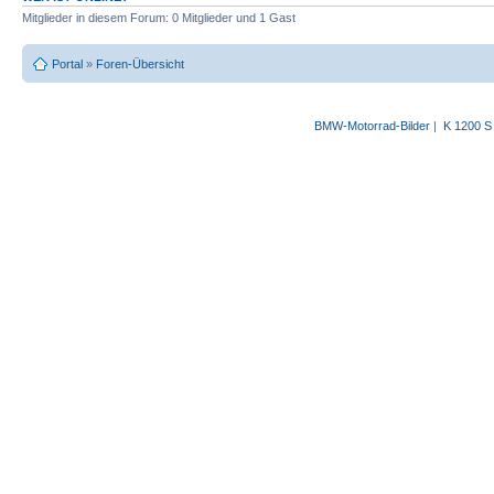
Mitglieder in diesem Forum: 0 Mitglieder und 1 Gast
Portal
»
Foren-Übersicht
BMW-Motorrad-Bilder
|
K 1200 S