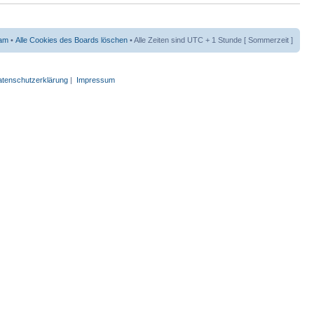
am
•
Alle Cookies des Boards löschen
• Alle Zeiten sind UTC + 1 Stunde [ Sommerzeit ]
tenschutzerklärung
|
Impressum