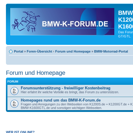
BMW-
K120
K160
Das Forum
GT/GTL.
Portal
»
Foren-Übersicht
‹
Forum und Homepage
»
BMW-Motorrad-Portal
Forum und Homepage
FORUM
Forumsunterstützung - freiwilliger Kostenbeitrag
Hier erfahrt ihr welche Vorteile es bringt, das Forum zu unterstützen.
Homepages rund um das BMW-K-Forum.de
Fragen und Anregungen zu den Webseiten von K1200S.de + K1200GT.de + 
BMW-K1600GTL.de und sonstigen wichtigen Webseiten.
WER IST ONLINE?