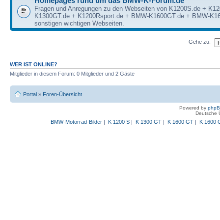
Homepages rund um das BMW-K-Forum.de
Fragen und Anregungen zu den Webseiten von K1200S.de + K1
K1300GT.de + K1200Rsport.de + BMW-K1600GT.de + BMW-K16
sonstigen wichtigen Webseiten.
Gehe zu:
WER IST ONLINE?
Mitglieder in diesem Forum: 0 Mitglieder und 2 Gäste
Portal
»
Foren-Übersicht
Powered by
php
Deutsche 
BMW-Motorrad-Bilder
|
K 1200 S
|
K 1300 GT
|
K 1600 GT
|
K 1600 