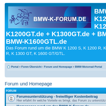
BMW
K12
K12
K1200GT.de + K1300GT.de + B
BMW-K1600GTL.de
Das Forum rund um die BMW K 1200 S, K 1200 R, K
R, K 1300 GT, K 1600 GT/GTL.
Portal
»
Foren-Übersicht
‹
Forum und Homepage
»
BMW-Motorrad-Portal
Forum und Homepage
FORUM
Forumsunterstützung - freiwilliger Kostenbeitrag
Hier erfahrt ihr welche Vorteile es bringt, das Forum zu unterstüt