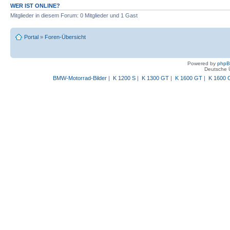
WER IST ONLINE?
Mitglieder in diesem Forum: 0 Mitglieder und 1 Gast
Portal
»
Foren-Übersicht
Powered by
php
Deutsche 
BMW-Motorrad-Bilder
|
K 1200 S
|
K 1300 GT
|
K 1600 GT
|
K 1600 