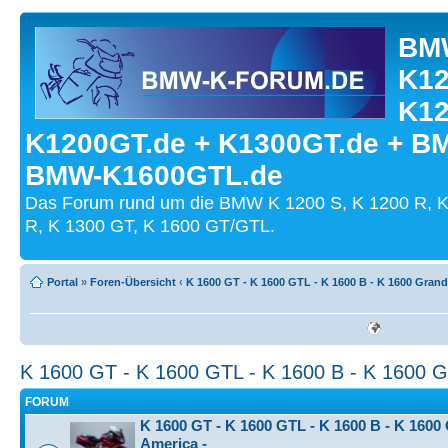
BMW
K12
K12
K1200GT.de + K1300GT.de + B
BMW-K1600GTL.de
Das Forum rund um die BMW K 1200 S, K 1200 R, K
R, K 1300 GT, K 1600 GT/GTL.
Portal
»
Foren-Übersicht
‹
K 1600 GT - K 1600 GTL - K 1600 B - K 1600 Gran
K 1600 GT - K 1600 GTL - K 1600 B - K 1600 
FORUM
K 1600 GT - K 1600 GTL - K 1600 B - K 1600
America -