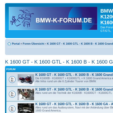
BMW-
K120
K160
Das Forum
GT/GTL.
Portal
»
Foren-Übersicht
‹
K 1600 GT - K 1600 GTL - K 1600 B - K 1600 Gran
K 1600 GT - K 1600 GTL - K 1600 B - K 1600 
FORUM
K 1600 GT - K 1600 GTL - K 1600 B - K 1600 Grand
Die K1600B - K1600GT + K1600GTL + K 1600 Grand America im
Alle Infos rund um die 6 Zylinder Tourer von BMW.
K 1600 GT - K 1600 GTL - K 1600 B - K 1600 Grand
Alles rund um die Technik der K1600B - K1600GT - K1600GTL 
K 1600 GT - K 1600 GTL - K 1600 B - K 1600 GA - A
Alles rund um das Audiosystem, Navi mit der Anbindung über Bl
1600 Grand America.