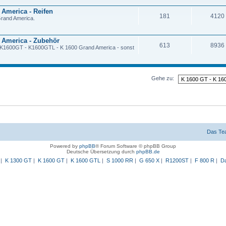
 America - Reifen
181
4120
rand America.
d America - Zubehör
613
8936
- K1600GT - K1600GTL - K 1600 Grand America - sonst
Gehe zu:
Das Te
Powered by
phpBB
® Forum Software © phpBB Group
Deutsche Übersetzung durch
phpBB.de
|
K 1300 GT
|
K 1600 GT
|
K 1600 GTL
|
S 1000 RR
|
G 650 X
|
R1200ST
|
F 800 R
|
Da