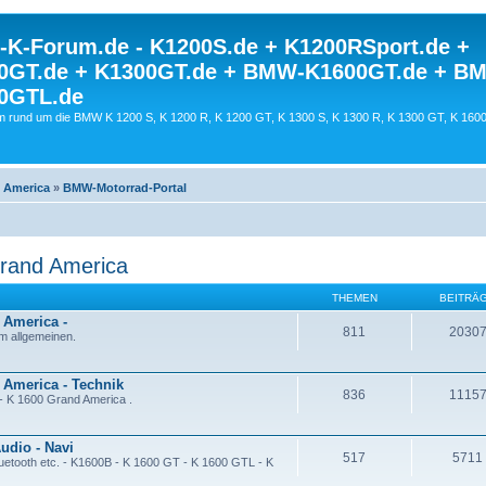
K-Forum.de - K1200S.de + K1200RSport.de +
0GT.de + K1300GT.de + BMW-K1600GT.de + B
0GTL.de
 rund um die BMW K 1200 S, K 1200 R, K 1200 GT, K 1300 S, K 1300 R, K 1300 GT, K 160
d America
»
BMW-Motorrad-Portal
Grand America
THEMEN
BEITRÄ
 America -
811
2030
 allgemeinen.
 America - Technik
836
1115
- K 1600 Grand America .
udio - Navi
517
5711
uetooth etc. - K1600B - K 1600 GT - K 1600 GTL - K