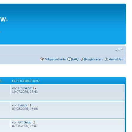
MW-
0
Mitgliederkarte
FAQ
Registrieren
Anmelden
GE
LETZTER BEITRAG
von
Chriskaiz
7
19.07.2026, 17:41
von
Diesöl
7
01.08.2026, 16:08
von
GT Sepp
02.08.2026, 16:01