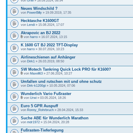
von
Urwi
» 16.09.2024, 08:54
Neues Windschild ?
von
PowerBilly
» 19.09.2019, 17:35
Hecktasche K1600GT
von
Lendi
» 15.08.2024, 17:07
Akrapovic an BJ 2022
von
harro
» 16.07.2024, 13:15
K 1600 GT BJ 2022 TFT-Display
von
harro
» 30.07.2024, 10:23
Airlineschienen auf Anhänger
von
Dirk1
» 26.03.2019, 08:50
SW Motech Tankring Quick Lock PRO für K1600?
von
Maxell63
» 27.06.2024, 10:27
Umfallen und rutschen mit und ohne schutz
von
Dirk-k1200gt
» 10.05.2024, 07:06
Wunderlich Vario Fußraster
von
Urwi
» 03.05.2024, 18:26
Euro 5 GPR Auspuff
von
Ronny_Rohrbruch
» 28.04.2024, 15:33
Suche ABE für Wunderlich Marathon
von
mdr1972
» 15.04.2024, 20:28
Fußrasten-Tieferlegung