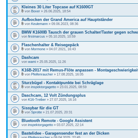
Kleines 30 Liter Topcase auf K1600GT
von
Boxer
» 26.06.2025, 18:54
Aufbocken der Grand America auf Hauptständer
von
Keulemann
» 09.06.2023, 08:36
BMW K1600B Tausch der grauen Schalter/Taster gegen schw
von
firstmarcus
» 05.10.2025, 10:59
Flaschenhalter & Reisegepäck
von
Mormone
» 04.07.2021, 16:43
Dashcam
von
wami
» 25.05.2025, 11:26
K16B-2017 mit Remus-Flöte anpassen - Montageschwierigkei
von
Pfeifenraucher
» 17.08.2025, 16:05
Sturzbügel - Kontaktpunkte bei Schräglage
von
inspektorgagetto
» 23.01.2025, 08:59
Daschcam, 12 Volt Zündungsplus
von
K16-Treiber
» 27.07.2025, 16:16
Sissybar für die GT
von
Sprotte
» 21.07.2025, 20:31
Bluetooth Remote - Google Assistent
von
inspektorgagetto
» 03.07.2025, 22:14
Bastelidee - Garagensender fest an der Dicken
von
Pfeifenraucher
» 09.04.2025, 22:45