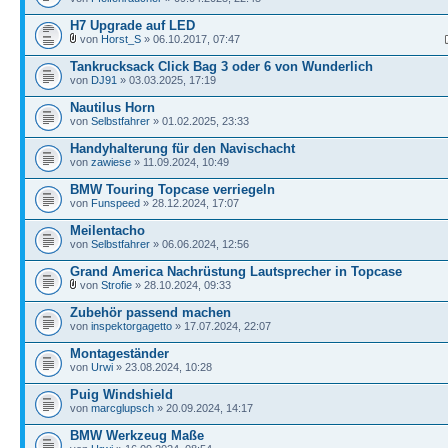
H7 Upgrade auf LED
von
Horst_S
» 06.10.2017, 07:47
Tankrucksack Click Bag 3 oder 6 von Wunderlich
von
DJ91
» 03.03.2025, 17:19
Nautilus Horn
von
Selbstfahrer
» 01.02.2025, 23:33
Handyhalterung für den Navischacht
von
zawiese
» 11.09.2024, 10:49
BMW Touring Topcase verriegeln
von
Funspeed
» 28.12.2024, 17:07
Meilentacho
von
Selbstfahrer
» 06.06.2024, 12:56
Grand America Nachrüstung Lautsprecher in Topcase
von
Strofie
» 28.10.2024, 09:33
Zubehör passend machen
von
inspektorgagetto
» 17.07.2024, 22:07
Montageständer
von
Urwi
» 23.08.2024, 10:28
Puig Windshield
von
marcglupsch
» 20.09.2024, 14:17
BMW Werkzeug Maße