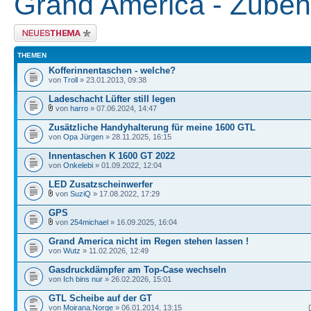
Grand America - Zubeh
Neues Thema erstellen
THEMEN
Kofferinnentaschen - welche?
von
Troll
» 23.01.2013, 09:38
Ladeschacht Lüfter still legen
von
harro
» 07.06.2024, 14:47
Zusätzliche Handyhalterung für meine 1600 GTL
von
Opa Jürgen
» 28.11.2025, 16:15
Innentaschen K 1600 GT 2022
von
Onkelebi
» 01.09.2022, 12:04
LED Zusatzscheinwerfer
von
SuziQ
» 17.08.2022, 17:29
GPS
von
254michael
» 16.09.2025, 16:04
Grand America nicht im Regen stehen lassen !
von
Wutz
» 11.02.2026, 12:49
Gasdruckdämpfer am Top-Case wechseln
von
Ich bins nur
» 26.02.2026, 15:01
GTL Scheibe auf der GT
von
Moirana.Norge
» 06.01.2014, 13:15