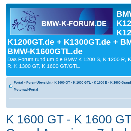
BMW
K12
K12
K1200GT.de + K1300GT.de + B
BMW-K1600GTL.de
Das Forum rund um die BMW K 1200 S, K 1200 R, K
R, K 1300 GT, K 1600 GT/GTL.
Portal
»
Foren-Übersicht
‹
K 1600 GT - K 1600 GTL - K 1600 B - K 1600 Gran
Motorrad-Portal
K 1600 GT - K 1600 GT