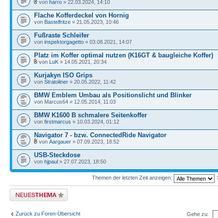
von
harro
» 22.03.2024, 14:10
Flache Kofferdeckel von Hornig
von
Bastelfritze
» 21.05.2023, 10:46
Fußraste Schleifer
von
inspektorgagetto
» 03.08.2021, 14:07
Platz im Koffer optimal nutzen (K16GT & baugleiche Koffer)
von
LuK
» 14.05.2021, 20:34
Kurjakyn ISO Grips
von
Stratoliner
» 20.05.2022, 11:42
BMW Emblem Umbau als Positionslicht und Blinker
von Marcus64 » 12.05.2014, 11:03
BMW K1600 B schmalere Seitenkoffer
von
firstmarcus
» 10.03.2024, 01:12
Navigator 7 - bzw. ConnectedRide Navigator
von
Aargauer
» 07.09.2023, 18:52
USB-Steckdose
von
hjpaul
» 27.07.2023, 18:50
Themen der letzten Zeit anzeigen:
Neues Thema erstellen
Zurück zu Foren-Übersicht
Gehe zu: