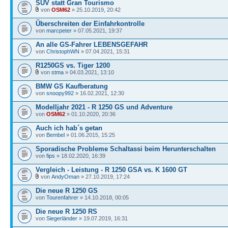
SUV statt Gran Tourismo
von
OSM62
» 25.10.2019, 20:42
Überschreiten der Einfahrkontrolle
von
marcpeter
» 07.05.2021, 19:37
An alle GS-Fahrer LEBENSGEFAHR
von
ChristophWN
» 07.04.2021, 15:31
R1250GS vs. Tiger 1200
von
stma
» 04.03.2021, 13:10
BMW GS Kaufberatung
von
snoopy992
» 16.02.2021, 12:30
Modelljahr 2021 - R 1250 GS und Adventure
von
OSM62
» 01.10.2020, 20:36
Auch ich hab´s getan
von
Bembel
» 01.06.2015, 15:25
Sporadische Probleme Schaltassi beim Herunterschalten
von
fips
» 18.02.2020, 16:39
Vergleich - Leistung - R 1250 GSA vs. K 1600 GT
von
AndyOman
» 27.10.2019, 17:24
Die neue R 1250 GS
von
Tourenfahrer
» 14.10.2018, 00:05
Die neue R 1250 RS
von
Siegerländer
» 19.07.2019, 16:31