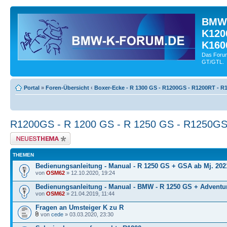
BMW-
K120
K160
Das Forum
GT/GTL.
Portal
»
Foren-Übersicht
‹
Boxer-Ecke - R 1300 GS - R1200GS - R1200RT - R1
R1200GS - R 1200 GS - R 1250 GS - R1250G
Neues Thema erstellen
THEMEN
Bedienungsanleitung - Manual - R 1250 GS + GSA ab Mj. 202
von
OSM62
» 12.10.2020, 19:24
Bedienungsanleitung - Manual - BMW - R 1250 GS + Adventu
von
OSM62
» 21.04.2019, 11:44
Fragen an Umsteiger K zu R
von
cede
» 03.03.2020, 23:30