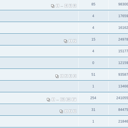
85
9830
...
1
4
5
6
4
1765
4
1616
15
2497
1
2
4
1517
0
1215
51
9358
1
2
3
4
1
1346
254
24105
...
1
15
16
17
31
8447
1
2
3
1
2184