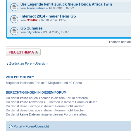
Die Legende kehrt zurück /neue Honda Africa Twin
von
Tourenfahrer
» 16.06.2015, 07:22
Intermot 2014 - neuer Helm GS
von
OSM62
» 02.10.2014, 13:59
GS zuhause
von
citycobra
» 03.04.2015, 19:07
Themen der letz
Neues Thema erstellen
Zurück zu Foren-Übersicht
WER IST ONLINE?
Mitglieder in diesem Forum: 0 Mitglieder und 40 Gäste
BERECHTIGUNGEN IN DIESEM FORUM
Du darfst
keine
neuen Themen in diesem Forum erstellen.
Du darfst
keine
Antworten zu Themen in diesem Forum erstellen.
Du darfst deine Beiträge in diesem Forum
nicht
ändern.
Du darfst deine Beiträge in diesem Forum
nicht
löschen.
Du darfst
keine
Dateianhänge in diesem Forum erstellen.
Portal
»
Foren-Übersicht