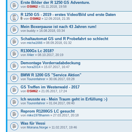
Erste Bilder der R 1250 GS Adventure.
von
OSM62
» 01.11.2018, 19:58
R 1250 GS - 2019 - erstes Video/Bild und erste Daten
von
OSM62
» 12.09.2018, 21:35
Mein Boxerpause ist nach 43 Jahren rum!
von buddy » 16.08.2018, 03:34
Schaltautomat GS und R Probefahrt so schlecht
von
micha1666
» 08.09.2018, 01:32
R1300Gs Lc 2018?
von
X4ier
» 08.10.2017, 20:19
Demontage Vorderradabdeckung
von
hora2014
» 15.07.2017, 16:47
BMW R 1200 GS "Service Aktion"
von
Tourenfahrer
» 30.06.2017, 03:28
GS Treffen im Westerwald - 2017
von
OSM62
» 21.05.2017, 17:24
Ich wusste es - Mein Traum geht in Erfüllung :-)
von
Tourenfahrer
» 01.04.2017, 09:40
Reprom R1200GS LC gesucht
von
mike1978hamm
» 27.03.2017, 20:18
Was für Vessi
von
Moirana.Norge
» 11.02.2017, 19:46