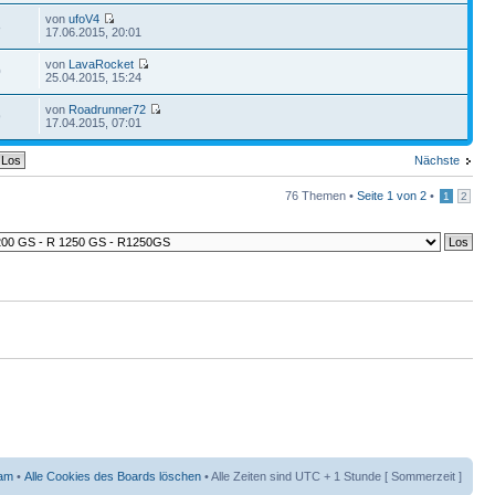
von
ufoV4
8
17.06.2015, 20:01
von
LavaRocket
0
25.04.2015, 15:24
von
Roadrunner72
9
17.04.2015, 07:01
Nächste
76 Themen •
Seite
1
von
2
•
1
2
am
•
Alle Cookies des Boards löschen
• Alle Zeiten sind UTC + 1 Stunde [ Sommerzeit ]