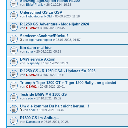
Schwinglagerzapfen rechts R1200
von
BMW-Frank
» 26.01.2024, 16:13
Unterschied GS zu GSA
von
Hobbytourer NOM
» 05.09.2023, 11:18
R 1250 GS Adventure - Modelljahr 2024
von
OSM62
» 30.06.2023, 20:45
Servicemaßnahme/Rückruf
von
bigsmartchopper
» 28.01.2023, 01:57
Bin dann mal hier
von
stma
» 20.04.2022, 09:19
BMW service Aktion
von
Jkspeedy
» 16.07.2022, 12:09
R 1250 GS - R 1250 GSA - Updates für 2023
von
OSM62
» 30.06.2022, 19:11
Triumph Tiger 1200 GT + Tiger 1200 Rally - an getestet
von
OSM62
» 20.05.2022, 20:01
Testride BMW MR 1300 GS
von
cede
» 17.10.2021, 15:02
Um die kommst Du halt nicht herum...!
von
cede
» 19.09.2021, 13:46
R1300 GS im Anflug...
von
Daminator
» 26.06.2021, 00:26