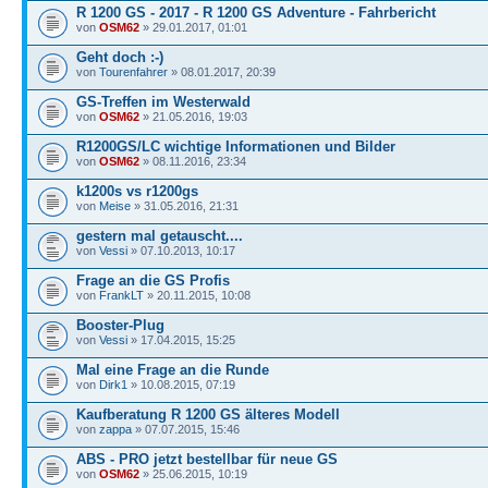
R 1200 GS - 2017 - R 1200 GS Adventure - Fahrbericht
von
OSM62
» 29.01.2017, 01:01
Geht doch :-)
von
Tourenfahrer
» 08.01.2017, 20:39
GS-Treffen im Westerwald
von
OSM62
» 21.05.2016, 19:03
R1200GS/LC wichtige Informationen und Bilder
von
OSM62
» 08.11.2016, 23:34
k1200s vs r1200gs
von
Meise
» 31.05.2016, 21:31
gestern mal getauscht....
von
Vessi
» 07.10.2013, 10:17
Frage an die GS Profis
von
FrankLT
» 20.11.2015, 10:08
Booster-Plug
von
Vessi
» 17.04.2015, 15:25
Mal eine Frage an die Runde
von
Dirk1
» 10.08.2015, 07:19
Kaufberatung R 1200 GS älteres Modell
von
zappa
» 07.07.2015, 15:46
ABS - PRO jetzt bestellbar für neue GS
von
OSM62
» 25.06.2015, 10:19