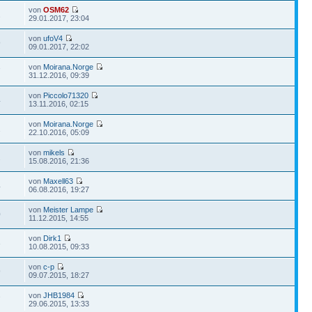
von
OSM62
2
29.01.2017, 23:04
von
ufoV4
9
09.01.2017, 22:02
von
Moirana.Norge
7
31.12.2016, 09:39
von
Piccolo71320
4
13.11.2016, 02:15
von
Moirana.Norge
2
22.10.2016, 05:09
von
mikels
2
15.08.2016, 21:36
von
Maxell63
4
06.08.2016, 19:27
von
Meister Lampe
0
11.12.2015, 14:55
von
Dirk1
3
10.08.2015, 09:33
von
c-p
9
09.07.2015, 18:27
von
JHB1984
7
29.06.2015, 13:33