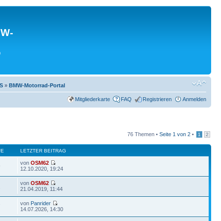
MW-
0
GS
»
BMW-Motorrad-Portal
Mitgliederkarte
FAQ
Registrieren
Anmelden
76 Themen •
Seite
1
von
2
•
1
2
FE
LETZTER BEITRAG
von
OSM62
9
12.10.2020, 19:24
von
OSM62
2
21.04.2019, 11:44
von
Panrider
7
14.07.2026, 14:30