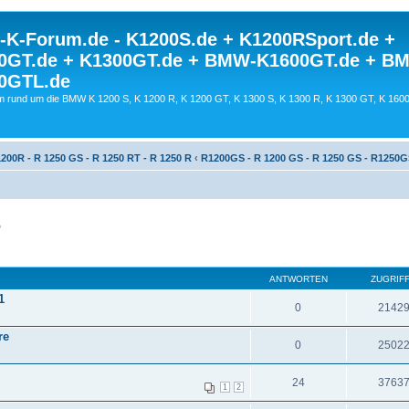
K-Forum.de - K1200S.de + K1200RSport.de +
0GT.de + K1300GT.de + BMW-K1600GT.de + B
0GTL.de
 rund um die BMW K 1200 S, K 1200 R, K 1200 GT, K 1300 S, K 1300 R, K 1300 GT, K 160
200R - R 1250 GS - R 1250 RT - R 1250 R
‹
R1200GS - R 1200 GS - R 1250 GS - R1250
S
ANTWORTEN
ZUGRIF
1
0
2142
re
0
2502
24
3763
1
2