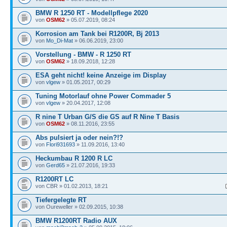
BMW R 1250 RT - Modellpflege 2020
von
OSM62
» 05.07.2019, 08:24
Korrosion am Tank bei R1200R, Bj 2013
von
Mo_Di-Mat
» 06.06.2019, 23:00
Vorstellung - BMW - R 1250 RT
von
OSM62
» 18.09.2018, 12:28
ESA geht nicht! keine Anzeige im Display
von
vlgew
» 01.05.2017, 00:29
Tuning Motorlauf ohne Power Commader 5
von
vlgew
» 20.04.2017, 12:08
R nine T Urban G/S die GS auf R Nine T Basis
von
OSM62
» 08.11.2016, 23:55
Abs pulsiert ja oder nein?!?
von
Flori931693
» 11.09.2016, 13:40
Heckumbau R 1200 R LC
von
Gerd65
» 21.07.2016, 19:33
R1200RT LC
von CBR » 01.02.2013, 18:21
Tiefergelegte RT
von Oureweller » 02.09.2015, 10:38
BMW R1200RT Radio AUX