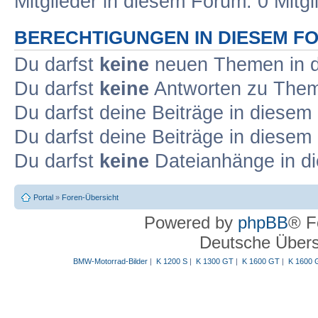
Mitglieder in diesem Forum: 0 Mitg
BERECHTIGUNGEN IN DIESEM F
Du darfst
keine
neuen Themen in d
Du darfst
keine
Antworten zu Theme
Du darfst deine Beiträge in diese
Du darfst deine Beiträge in diese
Du darfst
keine
Dateianhänge in di
Portal
»
Foren-Übersicht
Powered by
phpBB
® F
Deutsche Über
BMW-Motorrad-Bilder
|
K 1200 S
|
K 1300 GT
|
K 1600 GT
|
K 1600 