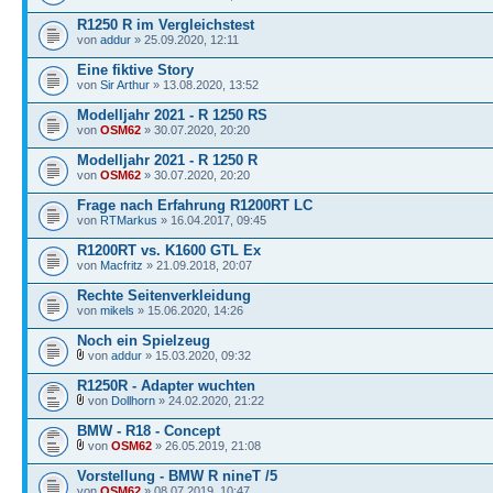
R1250 R im Vergleichstest
von
addur
» 25.09.2020, 12:11
Eine fiktive Story
von
Sir Arthur
» 13.08.2020, 13:52
Modelljahr 2021 - R 1250 RS
von
OSM62
» 30.07.2020, 20:20
Modelljahr 2021 - R 1250 R
von
OSM62
» 30.07.2020, 20:20
Frage nach Erfahrung R1200RT LC
von
RTMarkus
» 16.04.2017, 09:45
R1200RT vs. K1600 GTL Ex
von
Macfritz
» 21.09.2018, 20:07
Rechte Seitenverkleidung
von
mikels
» 15.06.2020, 14:26
Noch ein Spielzeug
von
addur
» 15.03.2020, 09:32
R1250R - Adapter wuchten
von
Dollhorn
» 24.02.2020, 21:22
BMW - R18 - Concept
von
OSM62
» 26.05.2019, 21:08
Vorstellung - BMW R nineT /5
von
OSM62
» 08.07.2019, 10:47