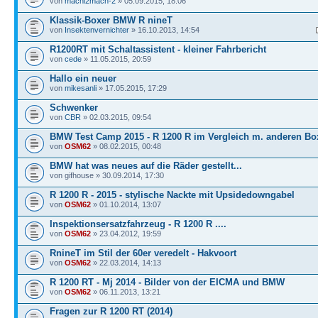
von
machi2mach-2
» 05.09.2015, 18:06
Klassik-Boxer BMW R nineT
von
Insektenvernichter
» 16.10.2013, 14:54
R1200RT mit Schaltassistent - kleiner Fahrbericht
von
cede
» 11.05.2015, 20:59
Hallo ein neuer
von
mikesanli
» 17.05.2015, 17:29
Schwenker
von
CBR
» 02.03.2015, 09:54
BMW Test Camp 2015 - R 1200 R im Vergleich m. anderen Bo
von
OSM62
» 08.02.2015, 00:48
BMW hat was neues auf die Räder gestellt...
von gifhouse » 30.09.2014, 17:30
R 1200 R - 2015 - stylische Nackte mit Upsidedowngabel
von
OSM62
» 01.10.2014, 13:07
Inspektionsersatzfahrzeug - R 1200 R ....
von
OSM62
» 23.04.2012, 19:59
RnineT im Stil der 60er veredelt - Hakvoort
von
OSM62
» 22.03.2014, 14:13
R 1200 RT - Mj 2014 - Bilder von der EICMA und BMW
von
OSM62
» 06.11.2013, 13:21
Fragen zur R 1200 RT (2014)