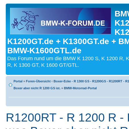
BMW
K12
K12
K1200GT.de + K1300GT.de + B
BMW-K1600GTL.de
Das Forum rund um die BMW K 1200 S, K 1200 R, K
R, K 1300 GT, K 1600 GT/GTL.
Portal
»
Foren-Übersicht
‹
Boxer-Ecke - R 1300 GS - R1200GS - R1200RT - R1
Boxer aber nicht R 1200 GS ist.
»
BMW-Motorrad-Portal
R1200RT - R 1200 R - 