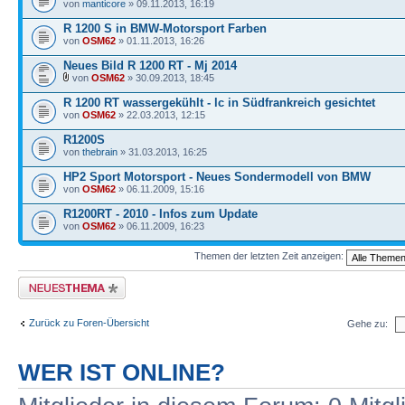
von
manticore
» 09.11.2013, 16:19
R 1200 S in BMW-Motorsport Farben
von
OSM62
» 01.11.2013, 16:26
Neues Bild R 1200 RT - Mj 2014
von
OSM62
» 30.09.2013, 18:45
R 1200 RT wassergekühlt - lc in Südfrankreich gesichtet
von
OSM62
» 22.03.2013, 12:15
R1200S
von
thebrain
» 31.03.2013, 16:25
HP2 Sport Motorsport - Neues Sondermodell von BMW
von
OSM62
» 06.11.2009, 15:16
R1200RT - 2010 - Infos zum Update
von
OSM62
» 06.11.2009, 16:23
Themen der letzten Zeit anzeigen:
Neues Thema erstellen
Zurück zu Foren-Übersicht
Gehe zu:
WER IST ONLINE?