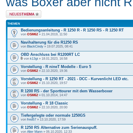
was Boxer aber nicht R
Neues Thema erstellen
THEMEN
Bedienungsanleitung - R 1250 R - R 1250 RS - R 1250 RT
von
OSM62
» 21.04.2019, 11:50
Navihalterung für die R1250 RS
von
BlackCindy
» 19.07.2025, 08:41
OBD Anschluss bei R1200RT LC
von
k13gt
» 18.01.2023, 16:58
Vorstellung - R nineT Modelle - Euro 5
von
OSM62
» 22.10.2020, 19:36
Vorstellung - R 1250 RT - 2021 - DCC - Kurvenlicht LED etc.
von
OSM62
» 15.10.2020, 19:57
R 1200 RS - der Sporttourer mit dem Wasserboxer
von
OSM62
» 01.10.2014, 14:47
Vorstellung - R 18 Classic
von
OSM62
» 22.10.2020, 20:00
Tiefergelegte oder normale 1250GS
von
fred57
» 13.10.2020, 17:59
R 1250 RS Alternative zum Serienauspuff.
von
Alter Mann
» 06.10.2020, 12:33