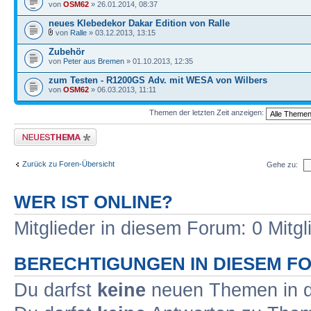
von
OSM62
» 26.01.2014, 08:37
neues Klebedekor Dakar Edition von Ralle
von
Ralle
» 03.12.2013, 13:15
Zubehör
von
Peter aus Bremen
» 01.10.2013, 12:35
zum Testen - R1200GS Adv. mit WESA von Wilbers
von
OSM62
» 06.03.2013, 11:11
Themen der letzten Zeit anzeigen:
Neues Thema erstellen
Zurück zu Foren-Übersicht
Gehe zu:
WER IST ONLINE?
Mitglieder in diesem Forum: 0 Mitg
BERECHTIGUNGEN IN DIESEM F
Du darfst
keine
neuen Themen in d