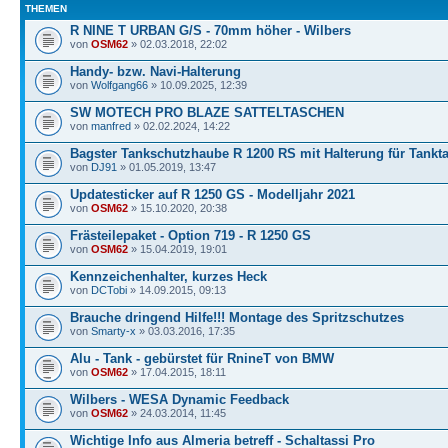
THEMEN
R NINE T URBAN G/S - 70mm höher - Wilbers
von
OSM62
» 02.03.2018, 22:02
Handy- bzw. Navi-Halterung
von
Wolfgang66
» 10.09.2025, 12:39
SW MOTECH PRO BLAZE SATTELTASCHEN
von
manfred
» 02.02.2024, 14:22
Bagster Tankschutzhaube R 1200 RS mit Halterung für Tankt
von
DJ91
» 01.05.2019, 13:47
Updatesticker auf R 1250 GS - Modelljahr 2021
von
OSM62
» 15.10.2020, 20:38
Frästeilepaket - Option 719 - R 1250 GS
von
OSM62
» 15.04.2019, 19:01
Kennzeichenhalter, kurzes Heck
von
DCTobi
» 14.09.2015, 09:13
Brauche dringend Hilfe!!! Montage des Spritzschutzes
von
Smarty-x
» 03.03.2016, 17:35
Alu - Tank - gebürstet für RnineT von BMW
von
OSM62
» 17.04.2015, 18:11
Wilbers - WESA Dynamic Feedback
von
OSM62
» 24.03.2014, 11:45
Wichtige Info aus Almeria betreff - Schaltassi Pro