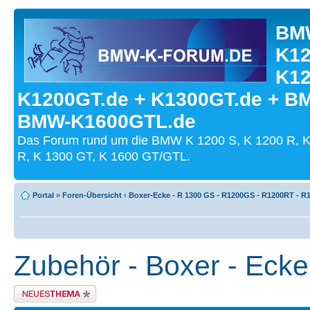
BMW
K12
K12
K1200GT.de + K1300GT.de + B
BMW-K1600GTL.de
Das Forum rund um die BMW K 1200 S, K 1200 R, K
R, K 1300 GT, K 1600 GT/GTL.
Portal
»
Foren-Übersicht
‹
Boxer-Ecke - R 1300 GS - R1200GS - R1200RT - R1
Zubehör - Boxer - Ecke
Neues Thema erstellen