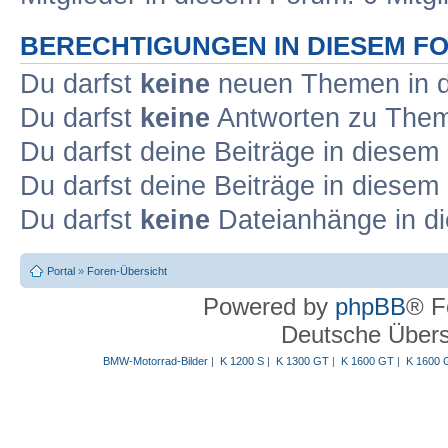
BERECHTIGUNGEN IN DIESEM F
Du darfst
keine
neuen Themen in d
Du darfst
keine
Antworten zu Theme
Du darfst deine Beiträge in diese
Du darfst deine Beiträge in diese
Du darfst
keine
Dateianhänge in di
Portal
»
Foren-Übersicht
Powered by
phpBB
® F
Deutsche Über
BMW-Motorrad-Bilder
|
K 1200 S
|
K 1300 GT
|
K 1600 GT
|
K 1600 