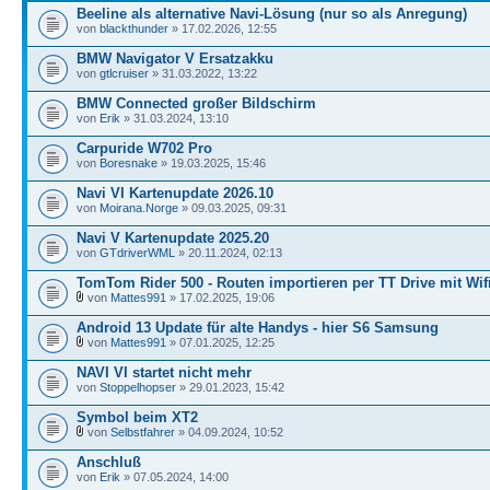
Beeline als alternative Navi-Lösung (nur so als Anregung)
von
blackthunder
» 17.02.2026, 12:55
BMW Navigator V Ersatzakku
von
gtlcruiser
» 31.03.2022, 13:22
BMW Connected großer Bildschirm
von
Erik
» 31.03.2024, 13:10
Carpuride W702 Pro
von
Boresnake
» 19.03.2025, 15:46
Navi VI Kartenupdate 2026.10
von
Moirana.Norge
» 09.03.2025, 09:31
Navi V Kartenupdate 2025.20
von
GTdriverWML
» 20.11.2024, 02:13
TomTom Rider 500 - Routen importieren per TT Drive mit Wif
von
Mattes991
» 17.02.2025, 19:06
Android 13 Update für alte Handys - hier S6 Samsung
von
Mattes991
» 07.01.2025, 12:25
NAVI VI startet nicht mehr
von
Stoppelhopser
» 29.01.2023, 15:42
Symbol beim XT2
von
Selbstfahrer
» 04.09.2024, 10:52
Anschluß
von
Erik
» 07.05.2024, 14:00