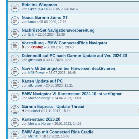
Ridelink Wingman
von
Biker1964XX
» 08.05.2024, 04:37
Neues Garmin Zumo XT
von
fame
» 05.03.2020, 17:16
Nachrüst-Set Navigationsvorbereitung
von
Erik
» 22.04.2024, 12:30
Vorstellung - BMW ConnectedRide Navigator
von
OSM62
» 08.09.2023, 20:40
Datenmüll auf PC nach Garmin Update auf Ver. 2024.20
von
gtlcruiser
» 30.12.2023, 20:21
Navi 6 Mitteilungston bei Hinweisen deaktivieren
von
K48-Power
» 16.07.2023, 19:46
Karten Update auf PC
von
gtlcruiser
» 20.05.2023, 12:21
BMW Navigator VI Kartenstand 2024.10 ist verfügbar
von
Moirana.Norge
» 24.04.2023, 11:03
Garmin Express - Update Thread
von
ufoV4
» 17.11.2017, 15:14
Kartenstand 2023.20
von
Moirana.Norge
» 26.01.2023, 14:29
BMW App mit Connected Ride Cradle
von
MichiC
» 18.12.2022, 16:06