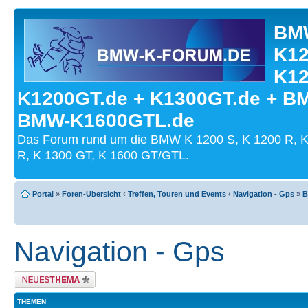
BMW
K12
K12
K1200GT.de + K1300GT.de + B
BMW-K1600GTL.de
Das Forum rund um die BMW K 1200 S, K 1200 R, K
R, K 1300 GT, K 1600 GT/GTL.
Portal
»
Foren-Übersicht
‹
Treffen, Touren und Events
‹
Navigation - Gps
»
B
Navigation - Gps
Neues Thema erstellen
THEMEN