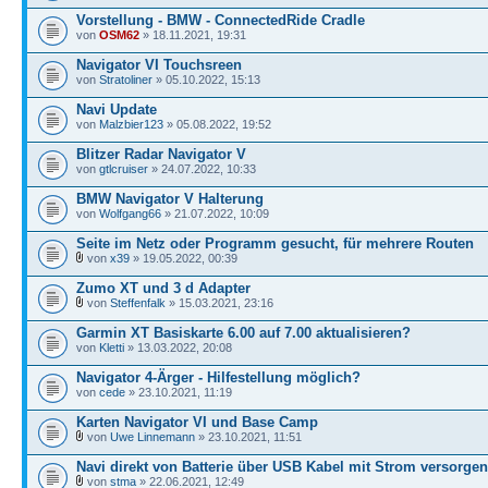
Vorstellung - BMW - ConnectedRide Cradle
von
OSM62
» 18.11.2021, 19:31
Navigator VI Touchsreen
von
Stratoliner
» 05.10.2022, 15:13
Navi Update
von
Malzbier123
» 05.08.2022, 19:52
Blitzer Radar Navigator V
von
gtlcruiser
» 24.07.2022, 10:33
BMW Navigator V Halterung
von
Wolfgang66
» 21.07.2022, 10:09
Seite im Netz oder Programm gesucht, für mehrere Routen
von
x39
» 19.05.2022, 00:39
Zumo XT und 3 d Adapter
von
Steffenfalk
» 15.03.2021, 23:16
Garmin XT Basiskarte 6.00 auf 7.00 aktualisieren?
von
Kletti
» 13.03.2022, 20:08
Navigator 4-Ärger - Hilfestellung möglich?
von
cede
» 23.10.2021, 11:19
Karten Navigator VI und Base Camp
von
Uwe Linnemann
» 23.10.2021, 11:51
Navi direkt von Batterie über USB Kabel mit Strom versorgen
von
stma
» 22.06.2021, 12:49