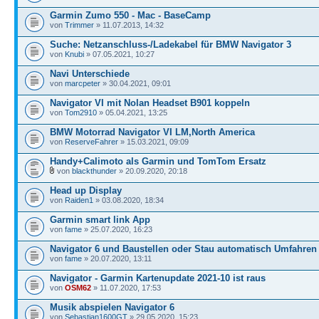
Garmin Zumo 550 - Mac - BaseCamp
von
Trimmer
» 11.07.2013, 14:32
Suche: Netzanschluss-/Ladekabel für BMW Navigator 3
von
Knubi
» 07.05.2021, 10:27
Navi Unterschiede
von
marcpeter
» 30.04.2021, 09:01
Navigator VI mit Nolan Headset B901 koppeln
von
Tom2910
» 05.04.2021, 13:25
BMW Motorrad Navigator VI LM,North America
von
ReserveFahrer
» 15.03.2021, 09:09
Handy+Calimoto als Garmin und TomTom Ersatz
von
blackthunder
» 20.09.2020, 20:18
Head up Display
von
Raiden1
» 03.08.2020, 18:34
Garmin smart link App
von
fame
» 25.07.2020, 16:23
Navigator 6 und Baustellen oder Stau automatisch Umfahren
von
fame
» 20.07.2020, 13:11
Navigator - Garmin Kartenupdate 2021-10 ist raus
von
OSM62
» 11.07.2020, 17:53
Musik abspielen Navigator 6
von
Sebastian1600GT
» 29.05.2020, 15:23