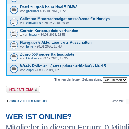
Datei zu groß beim Navi 5 BMW
von
gtlcruiser
» 15.04.2020, 11:23
Calimoto Motorradnavigationssoftware für Handys
von
Schwupps
» 25.06.2018, 20:06
Garmin Kartenupdate vorhanden
von
hjpaul
» 30.08.2018, 13:53
Navigator 6 Akku Leer trotz Ausschalten
von
fame
» 20.01.2020, 10:48
Zumo 550 neues Kartenupdate
von
Olddriver
» 23.12.2019, 12:35
Week- Rollover . (jetzt update verfügbar) - Navi 5
von
Zuppi
» 08.12.2019, 13:13
Themen der letzten Zeit anzeigen:
Neues Thema erstellen
Zurück zu Foren-Übersicht
Gehe zu:
WER IST ONLINE?
Mitglieder in diesem Forum: 0 Mitg