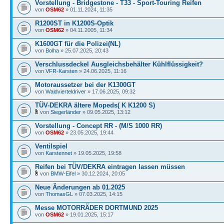
Vorstellung - Bridgestone - T33 - Sport-Touring Reifen
von
OSM62
» 01.11.2024, 11:35
R1200ST in K1200S-Optik
von
OSM62
» 04.11.2005, 11:34
K1600GT für die Polizei(NL)
von
Bolha
» 25.07.2025, 20:43
Verschlussdeckel Ausgleichsbehälter Kühlflüssigkeit?
von
VFR-Karsten
» 24.06.2025, 11:16
Motoraussetzer bei der K1300GT
von
Waldvierteldriver
» 17.06.2025, 09:32
TÜV-DEKRA ältere Mopeds( K K1200 S)
von
Siegerländer
» 09.05.2025, 13:12
Vorstellung - Concept RR - (M/S 1000 RR)
von
OSM62
» 23.05.2025, 19:44
Ventilspiel
von
Karstennet
» 19.05.2025, 19:58
Reifen bei TÜV/DEKRA eintragen lassen müssen
von
BMW-Eifel
» 30.12.2024, 20:05
Neue Änderungen ab 01.2025
von
ThomasGL
» 07.03.2025, 14:15
Messe MOTORRÄDER DORTMUND 2025
von
OSM62
» 19.01.2025, 15:17