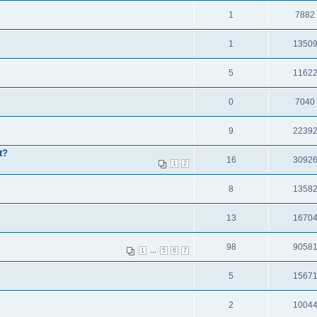
1
7882
1
1350
5
1162
0
7040
9
2239
t?
16
3092
1
2
8
1358
13
1670
98
9058
...
1
5
6
7
5
1567
2
1004