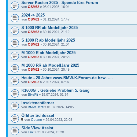
Server Kosten 2025 - Spende fürs Forum
von
OSM62
» 05.01.2025, 16:04
2024 -> 2025
von
OSM62
» 31.12.2024, 17:47
S 1000 RR ab Modelljahr 2025
von
OSM62
» 30.10.2024, 21:12
S 1000 R ab Modelljahr 2025
von
OSM62
» 30.10.2024, 21:04
M 1000 R ab Modelljahr 2025
von
OSM62
» 30.10.2024, 20:58
M 1000 RR ab ModellJahr 2025
von
OSM62
» 30.10.2024, 20:49
Heute - 20 Jahre www.BMW-K-Forum.de bzw. ....
von
OSM62
» 29.07.2024, 07:07
K1600GT, Getriebe Problem 5. Gang
von
BikePit
» 15.07.2024, 01:34
Insektenentferner
von
BMW Berti
» 01.07.2024, 14:05
Ölfilter Schlüssel
von
Octane
» 29.04.2023, 22:08
Side View Assist
von
Erik
» 31.03.2024, 13:20