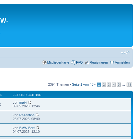
MW-
0
Mitgliederkarte
FAQ
Registrieren
Anmelden
2394 Themen •
Seite
1
von
48
•
...
1
2
3
4
5
48
FE
LETZTER BEITRAG
von
maiki
0
09.05.2023, 12:46
von
Rasantina
25.07.2026, 08:40
von
BMW Berti
04.07.2026, 12:10