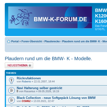
BMW-
K120
K160
Das Forum
GT/GTL.
Portal
»
Foren-Übersicht
‹
Plauderecke
‹
Plaudern rund um die BMW- K - Mod
Plaudern rund um die BMW- K - Modelle.
Neues Thema erstellen
THEMEN
Rückrufaktionen
von
Roberto
» 22.01.2007, 18:44
Navi Halterung selber gestrickt
von Rasantus » 09.05.2026, 16:19
Black Collection - neue Softgepäck Lösung von BMW
von
OSM62
» 13.03.2021, 22:47