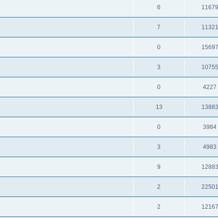
6
1167
7
1132
0
1569
3
1075
0
4227
13
1388
0
3984
3
4983
9
1288
2
2250
2
1216