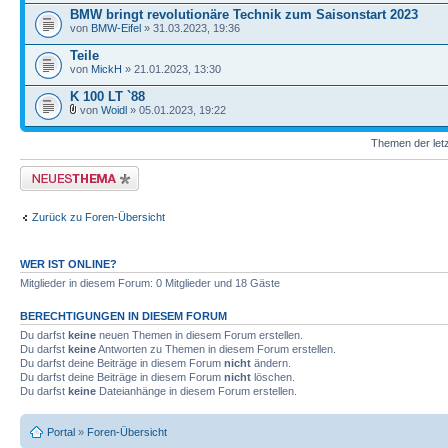
BMW bringt revolutionäre Technik zum Saisonstart 2023
von
BMW-Eifel
» 31.03.2023, 19:36
Teile
von
MickH
» 21.01.2023, 13:30
K 100 LT `88
von
Woidl
» 05.01.2023, 19:22
Themen der letz
Neues Thema erstellen
Zurück zu Foren-Übersicht
WER IST ONLINE?
Mitglieder in diesem Forum: 0 Mitglieder und 18 Gäste
BERECHTIGUNGEN IN DIESEM FORUM
Du darfst
keine
neuen Themen in diesem Forum erstellen.
Du darfst
keine
Antworten zu Themen in diesem Forum erstellen.
Du darfst deine Beiträge in diesem Forum
nicht
ändern.
Du darfst deine Beiträge in diesem Forum
nicht
löschen.
Du darfst
keine
Dateianhänge in diesem Forum erstellen.
Portal
»
Foren-Übersicht