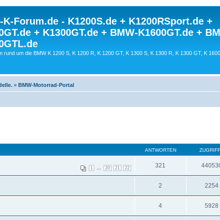
K-Forum.de - K1200S.de + K1200RSport.de +
0GT.de + K1300GT.de + BMW-K1600GT.de + B
0GTL.de
 rund um die BMW K 1200 S, K 1200 R, K 1200 GT, K 1300 S, K 1300 R, K 1300 GT, K 160
elle.
»
BMW-Motorrad-Portal
ANTWORTEN
ZUGRIF
321
44053
...
1
20
21
22
2
2254
4
5928