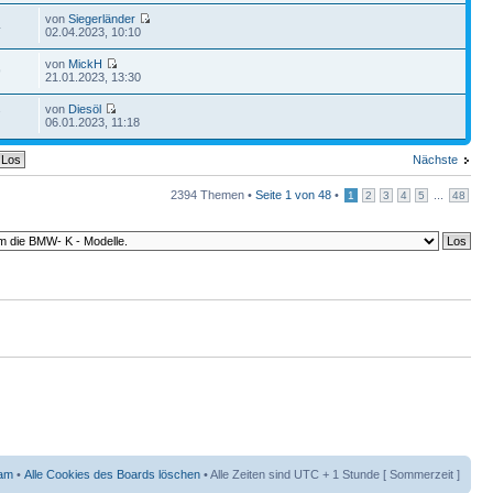
von
Siegerländer
4
02.04.2023, 10:10
von
MickH
9
21.01.2023, 13:30
von
Diesöl
7
06.01.2023, 11:18
Nächste
2394 Themen •
Seite
1
von
48
•
...
1
2
3
4
5
48
am
•
Alle Cookies des Boards löschen
• Alle Zeiten sind UTC + 1 Stunde [ Sommerzeit ]