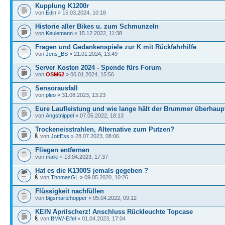
Kupplung K1200r
von
Edin
» 15.03.2024, 10:18
Historie aller Bikes u. zum Schmunzeln
von
Keulemann
» 15.12.2022, 11:38
Fragen und Gedankenspiele zur K mit Rückfahrhilfe
von
Jens_BS
» 21.01.2024, 13:49
Server Kosten 2024 - Spende fürs Forum
von
OSM62
» 06.01.2024, 15:56
Sensorausfall
von
pleo
» 31.08.2023, 13:23
Eure Laufleistung und wie lange hält der Brummer überhaup
von
Angstnippel
» 07.05.2022, 18:13
Trockeneisstrahlen, Alternative zum Putzen?
von
JottEss
» 28.07.2023, 08:06
Fliegen entfernen
von
maiki
» 13.04.2023, 17:37
Hat es die K1300S jemals gegeben ?
von
ThomasGL
» 09.05.2020, 10:26
Flüssigkeit nachfüllen
von
bigsmartchopper
» 05.04.2022, 09:12
KEIN Aprilscherz! Anschluss Rückleuchte Topcase
von
BMW-Eifel
» 01.04.2023, 17:04