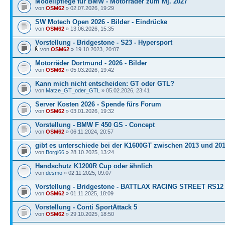
Modellpflege für BMW - Motorräder zum Mj. 2027
von
OSM62
» 02.07.2026, 19:29
SW Motech Open 2026 - Bilder - Eindrücke
von
OSM62
» 13.06.2026, 15:35
Vorstellung - Bridgestone - S23 - Hypersport
von
OSM62
» 19.10.2023, 20:07
Motorräder Dortmund - 2026 - Bilder
von
OSM62
» 05.03.2026, 19:42
Kann mich nicht entscheiden: GT oder GTL?
von
Matze_GT_oder_GTL
» 05.02.2026, 23:41
Server Kosten 2026 - Spende fürs Forum
von
OSM62
» 03.01.2026, 19:32
Vorstellung - BMW F 450 GS - Concept
von
OSM62
» 06.11.2024, 20:57
gibt es unterschiede bei der K1600GT zwischen 2013 und 20
von
Borgi66
» 28.10.2025, 13:24
Handschutz K1200R Cup oder ähnlich
von
desmo
» 02.11.2025, 09:07
Vorstellung - Bridgestone - BATTLAX RACING STREET RS12
von
OSM62
» 01.11.2025, 18:09
Vorstellung - Conti SportAttack 5
von
OSM62
» 29.10.2025, 18:50