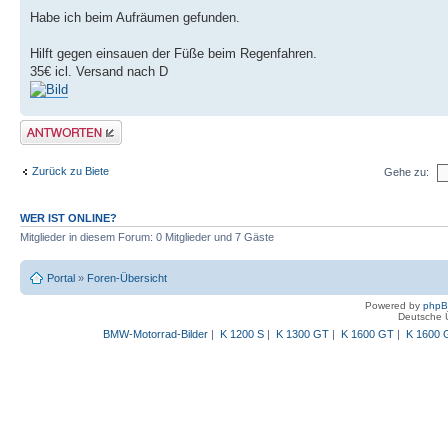
Habe ich beim Aufräumen gefunden.
Hilft gegen einsauen der Füße beim Regenfahren.
35€ icl. Versand nach D
Antwort schreiben
Zurück zu Biete
Gehe zu:
WER IST ONLINE?
Mitglieder in diesem Forum: 0 Mitglieder und 7 Gäste
Portal
»
Foren-Übersicht
Powered by
php
Deutsche 
BMW-Motorrad-Bilder
|
K 1200 S
|
K 1300 GT
|
K 1600 GT
|
K 1600 