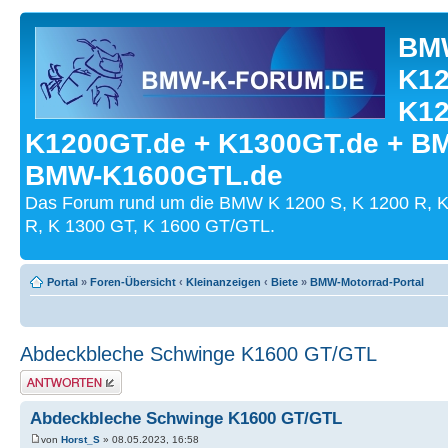
BMW
K12
K12
K1200GT.de + K1300GT.de + B
BMW-K1600GTL.de
Das Forum rund um die BMW K 1200 S, K 1200 R, K
R, K 1300 GT, K 1600 GT/GTL.
Portal
»
Foren-Übersicht
‹
Kleinanzeigen
‹
Biete
»
BMW-Motorrad-Portal
Abdeckbleche Schwinge K1600 GT/GTL
Antwort schreiben
Abdeckbleche Schwinge K1600 GT/GTL
von
Horst_S
» 08.05.2023, 16:58