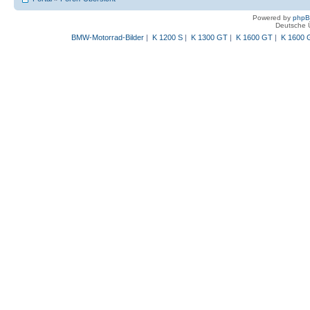
Powered by
php
Deutsche 
BMW-Motorrad-Bilder
|
K 1200 S
|
K 1300 GT
|
K 1600 GT
|
K 1600 