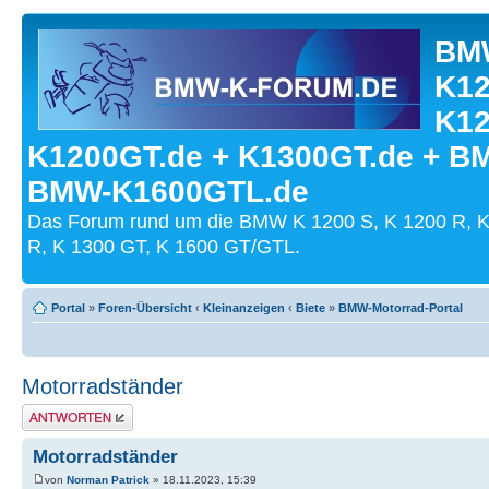
BMW
K12
K12
K1200GT.de + K1300GT.de + B
BMW-K1600GTL.de
Das Forum rund um die BMW K 1200 S, K 1200 R, K
R, K 1300 GT, K 1600 GT/GTL.
Portal
»
Foren-Übersicht
‹
Kleinanzeigen
‹
Biete
»
BMW-Motorrad-Portal
Motorradständer
Antwort schreiben
Motorradständer
von
Norman Patrick
» 18.11.2023, 15:39