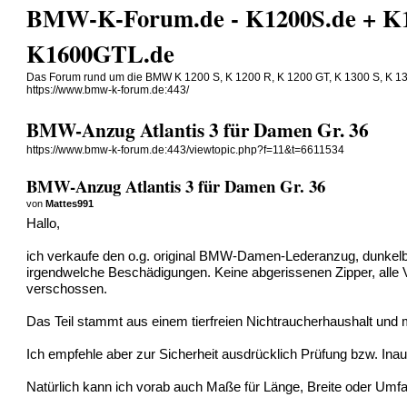
BMW-K-Forum.de - K1200S.de + K
K1600GTL.de
Das Forum rund um die BMW K 1200 S, K 1200 R, K 1200 GT, K 1300 S, K 1
https://www.bmw-k-forum.de:443/
BMW-Anzug Atlantis 3 für Damen Gr. 36
https://www.bmw-k-forum.de:443/viewtopic.php?f=11&t=6611534
BMW-Anzug Atlantis 3 für Damen Gr. 36
von
Mattes991
Hallo,
ich verkaufe den o.g. original BMW-Damen-Lederanzug, dunkel
irgendwelche Beschädigungen. Keine abgerissenen Zipper, alle V
verschossen.
Das Teil stammt aus einem tierfreien Nichtraucherhaushalt und 
Ich empfehle aber zur Sicherheit ausdrücklich Prüfung bzw. In
Natürlich kann ich vorab auch Maße für Länge, Breite oder Um