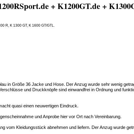
1200RSport.de + K1200GT.de + K13
300 R, K 1300 GT, K 1600 GT/GTL.
blau in Größe 36 Jacke und Hose. Der Anzug wurde sehr wenig get
erschlüsse und Druckknöpfe sind einwandfrei in Ordnung und funktion
macht quasi einen neuwertigen Eindruck.
augenscheinnahme und Anprobe hier vor Ort nach Vereinbarung.
fang vom Kleidungsstück abnehmen und liefern. Der Anzug wurde ge