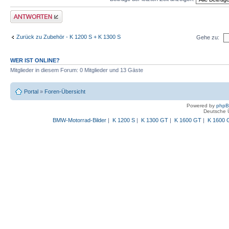
Antwort schreiben
Zurück zu Zubehör - K 1200 S + K 1300 S
Gehe zu:
WER IST ONLINE?
Mitglieder in diesem Forum: 0 Mitglieder und 13 Gäste
Portal
»
Foren-Übersicht
Powered by
php
Deutsche 
BMW-Motorrad-Bilder
|
K 1200 S
|
K 1300 GT
|
K 1600 GT
|
K 1600 