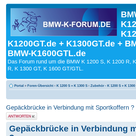
BMW
K12
K12
K1200GT.de + K1300GT.de + B
BMW-K1600GTL.de
Das Forum rund um die BMW K 1200 S, K 1200 R, K
R, K 1300 GT, K 1600 GT/GTL.
Portal
»
Foren-Übersicht
‹
K 1200 S + K 1300 S
‹
Zubehör - K 1200 S + K 1300
Gepäckbrücke in Verbindung mit Sportkoffern ?
Antwort schreiben
Gepäckbrücke in Verbindung mi