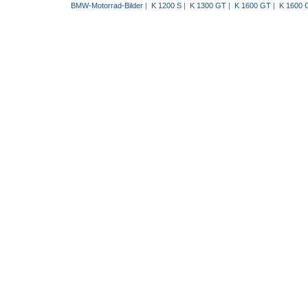
BMW-Motorrad-Bilder
|
K 1200 S
|
K 1300 GT
|
K 1600 GT
|
K 1600 