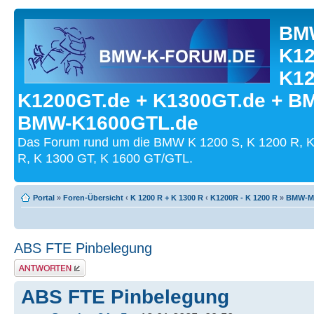
BMW
K12
K12
K1200GT.de + K1300GT.de + B
BMW-K1600GTL.de
Das Forum rund um die BMW K 1200 S, K 1200 R, K
R, K 1300 GT, K 1600 GT/GTL.
Portal
»
Foren-Übersicht
‹
K 1200 R + K 1300 R
‹
K1200R - K 1200 R
»
BMW-Mo
ABS FTE Pinbelegung
Antwort schreiben
ABS FTE Pinbelegung