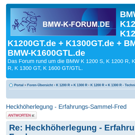
BMW
K12
K12
K1200GT.de + K1300GT.de + B
BMW-K1600GTL.de
Das Forum rund um die BMW K 1200 S, K 1200 R, K
R, K 1300 GT, K 1600 GT/GTL.
Portal
»
Foren-Übersicht
‹
K 1200 R + K 1300 R
‹
K 1200 R + K 1300 R - Techn
Heckhöherlegung - Erfahrungs-Sammel-Fred
Antwort schreiben
Re: Heckhöherlegung - Erfahr