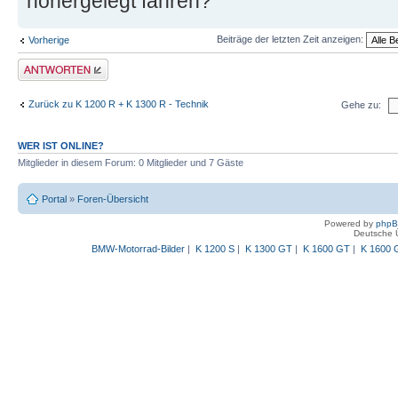
höhergelegt fahren?
Beiträge der letzten Zeit anzeigen:
Vorherige
Antwort schreiben
Zurück zu K 1200 R + K 1300 R - Technik
Gehe zu:
WER IST ONLINE?
Mitglieder in diesem Forum: 0 Mitglieder und 7 Gäste
Portal
»
Foren-Übersicht
Powered by
php
Deutsche 
BMW-Motorrad-Bilder
|
K 1200 S
|
K 1300 GT
|
K 1600 GT
|
K 1600 