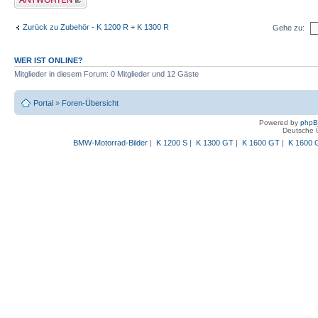
Zurück zu Zubehör - K 1200 R + K 1300 R
Gehe zu:
WER IST ONLINE?
Mitglieder in diesem Forum: 0 Mitglieder und 12 Gäste
Portal
»
Foren-Übersicht
Powered by
php
Deutsche 
BMW-Motorrad-Bilder
|
K 1200 S
|
K 1300 GT
|
K 1600 GT
|
K 1600 