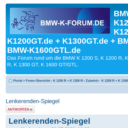
BMW
K12
K12
K1200GT.de + K1300GT.de + B
BMW-K1600GTL.de
Das Forum rund um die BMW K 1200 S, K 1200 R, K
R, K 1300 GT, K 1600 GT/GTL.
Portal
»
Foren-Übersicht
‹
K 1200 R + K 1300 R
‹
Zubehör - K 1200 R + K 130
Lenkerenden-Spiegel
Antwort schreiben
Lenkerenden-Spiegel