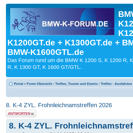
BMW
K12
K12
K1200GT.de + K1300GT.de + B
BMW-K1600GTL.de
Das Forum rund um die BMW K 1200 S, K 1200 R, K
R, K 1300 GT, K 1600 GT/GTL.
Portal
»
Foren-Übersicht
‹
Treffen, Touren und Events
‹
Treffen - Ausfahrten
8. K-4 ZYL. Frohnleichnamstreffen 2026
Antwort schreiben
8. K-4 ZYL. Frohnleichnamstre