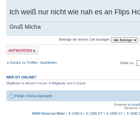
Ich weiß nur nicht wie nah es an Flips H
Gruß Micha
Beiträge der letzten Zeit anzeigen:
Antwort schreiben
Zurück zu Treffen - Ausfahrten
Gehe zu:
WER IST ONLINE?
Mitglieder in diesem Forum: 0 Mitglieder und 6 Gäste
Portal
»
Foren-Übersicht
Powered by
php
Deutsche 
BMW-Motorrad-Bilder
|
K 1200 S
|
K 1300 GT
|
K 1600 GT
|
K 1600 