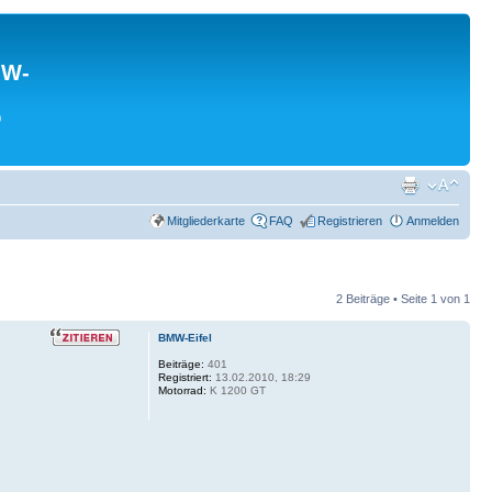
MW-
0
Mitgliederkarte
FAQ
Registrieren
Anmelden
2 Beiträge • Seite
1
von
1
BMW-Eifel
Beiträge:
401
Registriert:
13.02.2010, 18:29
Motorrad:
K 1200 GT