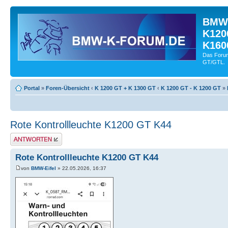
BMW-
K120
K160
Das Forum
GT/GTL.
Portal
»
Foren-Übersicht
‹
K 1200 GT + K 1300 GT
‹
K 1200 GT - K 1200 GT
»
Rote Kontrollleuchte K1200 GT K44
Antwort schreiben
Rote Kontrollleuchte K1200 GT K44
von
BMW-Eifel
» 22.05.2026, 16:37