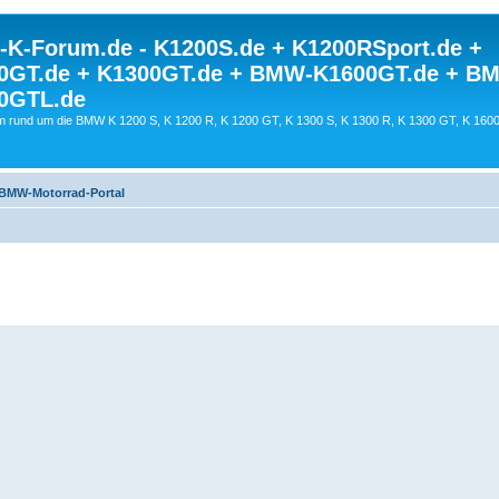
K-Forum.de - K1200S.de + K1200RSport.de +
0GT.de + K1300GT.de + BMW-K1600GT.de + B
0GTL.de
 rund um die BMW K 1200 S, K 1200 R, K 1200 GT, K 1300 S, K 1300 R, K 1300 GT, K 160
BMW-Motorrad-Portal