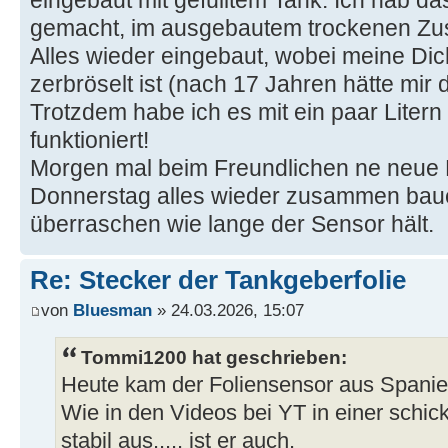
eingebaut mit gefülltem Tank. Ich hab d
gemacht, im ausgebautem trockenen Zu
Alles wieder eingebaut, wobei meine D
zerbröselt ist (nach 17 Jahren hätte mir d
Trotzdem habe ich es mit ein paar Litern 
funktioniert!
Morgen mal beim Freundlichen ne neue 
Donnerstag alles wieder zusammen baue
überraschen wie lange der Sensor hält.
Re: Stecker der Tankgeberfolie
von
Bluesman
» 24.03.2026, 15:07
Tommi1200 hat geschrieben:
Heute kam der Foliensensor aus Spanie
Wie in den Videos bei YT in einer schic
stabil aus..... ist er auch.