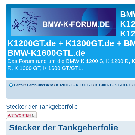
BMW
K12
K12
K1200GT.de + K1300GT.de + B
BMW-K1600GTL.de
Das Forum rund um die BMW K 1200 S, K 1200 R, K
R, K 1300 GT, K 1600 GT/GTL.
Portal
»
Foren-Übersicht
‹
K 1200 GT + K 1300 GT
‹
K 1200 GT - K 1200 GT
»
Stecker der Tankgeberfolie
Antwort schreiben
Stecker der Tankgeberfolie