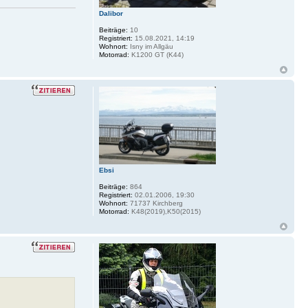
Dalibor
Beiträge:
10
Registriert:
15.08.2021, 14:19
Wohnort:
Isny im Allgäu
Motorrad:
K1200 GT (K44)
Ebsi
Beiträge:
864
Registriert:
02.01.2006, 19:30
Wohnort:
71737 Kirchberg
Motorrad:
K48(2019),K50(2015)