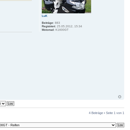
LuK
Beiträge:
883
Registriert:
25.05.2012, 15:34
Motorrad:
K1600GT
4 Beiträge • Seite
1
von
1