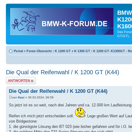
BMW-
K120
K160
Das Forum
GT/GTL.
Portal
»
Foren-Übersicht
‹
K 1200 GT + K 1300 GT
‹
K 1200 GT- K1300GT - Re
Die Qual der Reifenwahl / K 1200 GT (K44)
Antwort schreiben
Die Qual der Reifenwahl / K 1200 GT (K44)
von
Kasi
» 30.03.2024, 06:59
So jetzt ist es so weit, nach drei Jahren und ca. 12.000 km Laufleistung
Reifen ich mich jetzt entscheiden soll.
Lege großen Wert auf Laufl
von Bridgestone:
1. die günstigste Lösung den BT 023 (wie bisher gefahren und für i.O. 
2. die goldene Mitte den T31 (keine Ahnung wie der sich gibt)