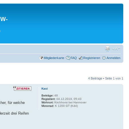
MW-
0
Mitgliederkarte
FAQ
Registrieren
Anmelden
4 Beiträge • Seite
1
von
1
Kasi
Beiträge:
48
Registriert:
04.12.2019, 05:43
her, für welche
Wohnort:
Kirchhorst bei Hannover
Motorrad:
K 1200 GT (K44)
erzeit drei Reifen