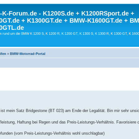
K-Forum.de - K1200S.de + K1200RSport.de +
0GT.de + K1300GT.de + BMW-K1600GT.de + B
0GTL.de
 rund um die BMW K 1200 S, K 1200 R, K 1200 GT, K 1300 S, K 1300 R, K 1300 GT, K 160
ifen
»
BMW-Motorrad-Portal
 ist mein Satz Bridgestone (BT 023) am Ende der Legalität. Bin mir sehr unsic
eistung, Haftung bei Regen und das Preis-Leistungs-Verhältnis. Favorisiere d
befunden (vom Preis-Leistungs-Verhältnis wohl unschlagbar)