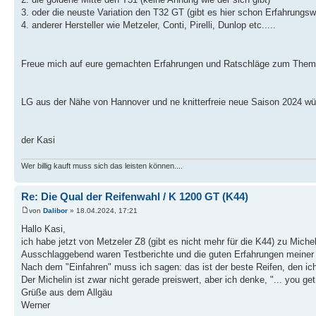
3. oder die neuste Variation den T32 GT (gibt es hier schon Erfahrungs
4. anderer Hersteller wie Metzeler, Conti, Pirelli, Dunlop etc.....
Freue mich auf eure gemachten Erfahrungen und Ratschläge zum Thema
LG aus der Nähe von Hannover und ne knitterfreie neue Saison 2024 w
der Kasi
Wer billig kauft muss sich das leisten können....
Re: Die Qual der Reifenwahl / K 1200 GT (K44)
von
Dalibor
» 18.04.2024, 17:21
Hallo Kasi,
ich habe jetzt von Metzeler Z8 (gibt es nicht mehr für die K44) zu Mich
Ausschlaggebend waren Testberichte und die guten Erfahrungen meiner
Nach dem "Einfahren" muss ich sagen: das ist der beste Reifen, den ich
Der Michelin ist zwar nicht gerade preiswert, aber ich denke, "... you ge
Grüße aus dem Allgäu
Werner