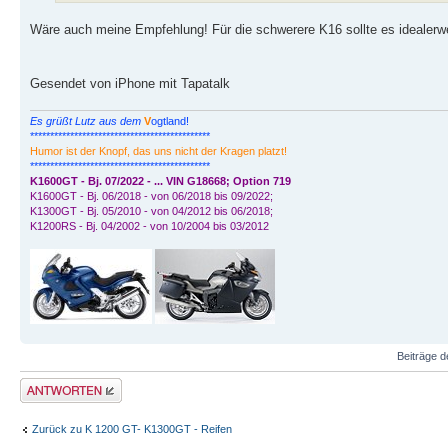
Wäre auch meine Empfehlung! Für die schwerere K16 sollte es idealerw
Gesendet von iPhone mit Tapatalk
Es grüßt Lutz aus dem
V
ogtland!
*********************************************
Humor ist der Knopf, das uns nicht der Kragen platzt!
*********************************************
K1600GT - Bj. 07/2022 - ... VIN G18668; Option 719
K1600GT - Bj. 06/2018 - von 06/2018 bis 09/2022;
K1300GT - Bj. 05/2010 - von 04/2012 bis 06/2018;
K1200RS - Bj. 04/2002 - von 10/2004 bis 03/2012
Beiträge d
Antwort schreiben
Zurück zu K 1200 GT- K1300GT - Reifen