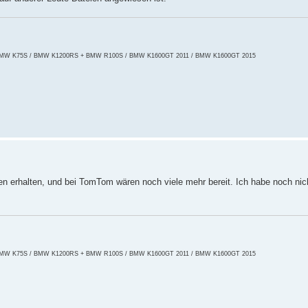
50 / BMW K75S / BMW K1200RS + BMW R100S / BMW K1600GT 2011 / BMW K1600GT 2015
n erhalten, und bei TomTom wären noch viele mehr bereit. Ich habe noch nic
50 / BMW K75S / BMW K1200RS + BMW R100S / BMW K1600GT 2011 / BMW K1600GT 2015