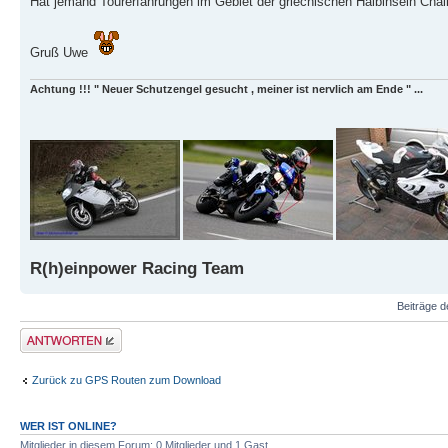
Hat jemand Tourerfahrungen im Gebiet der griechischen Halbinseln Chalki
Gruß Uwe
Achtung !!! " Neuer Schutzengel gesucht , meiner ist nervlich am Ende " ...
R(h)einpower Racing Team
Beiträge d
Antwort schreiben
Zurück zu GPS Routen zum Download
WER IST ONLINE?
Mitglieder in diesem Forum: 0 Mitglieder und 1 Gast