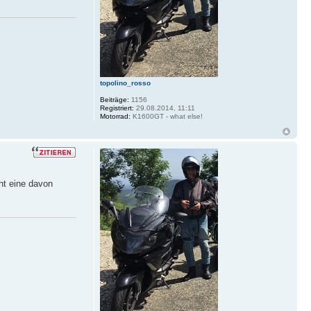
topolino_rosso
Beiträge:
1156
Registriert:
29.08.2014, 11:11
Motorrad:
K1600GT - what else!
ht eine davon