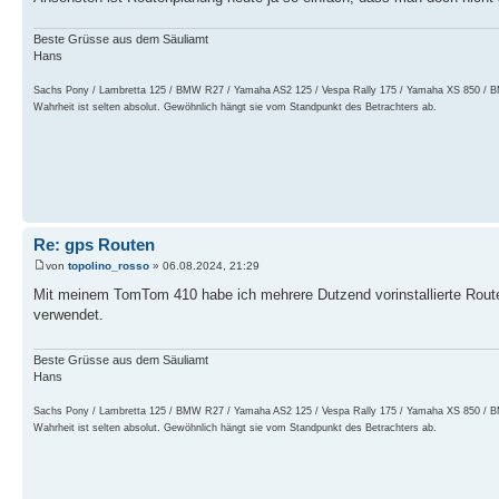
Beste Grüsse aus dem Säuliamt
Hans
Sachs Pony / Lambretta 125 / BMW R27 / Yamaha AS2 125 / Vespa Rally 175 / Yamaha XS 8
Wahrheit ist selten absolut. Gewöhnlich hängt sie vom Standpunkt des Betrachters ab.
Re: gps Routen
von
topolino_rosso
» 06.08.2024, 21:29
Mit meinem TomTom 410 habe ich mehrere Dutzend vorinstallierte Route
verwendet.
Beste Grüsse aus dem Säuliamt
Hans
Sachs Pony / Lambretta 125 / BMW R27 / Yamaha AS2 125 / Vespa Rally 175 / Yamaha XS 8
Wahrheit ist selten absolut. Gewöhnlich hängt sie vom Standpunkt des Betrachters ab.