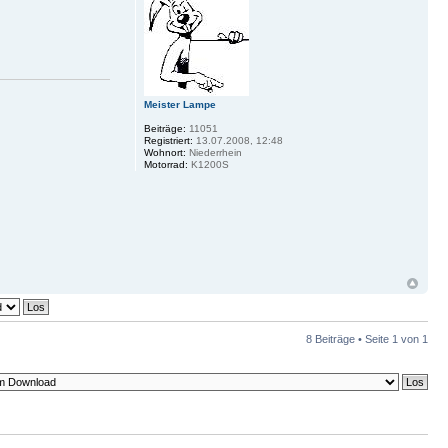
Meister Lampe
Beiträge:
11051
Registriert:
13.07.2008, 12:48
Wohnort:
Niederrhein
Motorrad:
K1200S
8 Beiträge • Seite
1
von
1