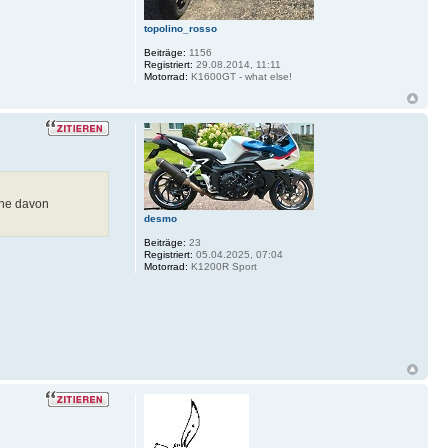
topolino_rosso
Beiträge:
1156
Registriert:
29.08.2014, 11:11
Motorrad:
K1600GT - what else!
ine davon
desmo
Beiträge:
23
Registriert:
05.04.2025, 07:04
Motorrad:
K1200R Sport