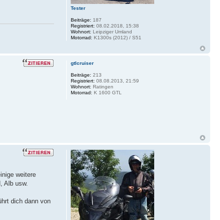
Tester
Beiträge:
187
Registriert:
08.02.2018, 15:38
Wohnort:
Leipziger Umland
Motorrad:
K1300s (2012) / S51
gtlcruiser
Beiträge:
213
Registriert:
08.08.2013, 21:59
Wohnort:
Ratingen
Motorrad:
K 1600 GTL
inige weitere
, Alb usw.
hrt dich dann von