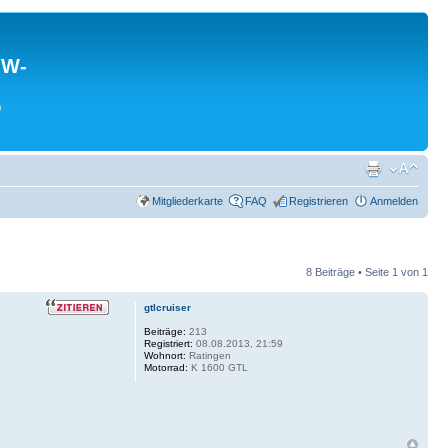
MW-
0
Mitgliederkarte
FAQ
Registrieren
Anmelden
8 Beiträge • Seite
1
von
1
gtlcruiser
Beiträge:
213
Registriert:
08.08.2013, 21:59
Wohnort:
Ratingen
Motorrad:
K 1600 GTL