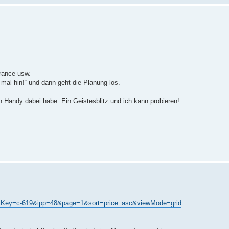
France usw.
mal hin!“ und dann geht die Planung los.
in Handy dabei habe. Ein Geistesblitz und ich kann probieren!
egoryKey=c-619&ipp=48&page=1&sort=price_asc&viewMode=grid