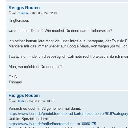
Re: gps Routen
von
zawiese
» 02.08.2024, 22:19
Hi gtlcruiser,
wo möchtest Du hin? Wie machst Du denn das üblicherweise?
Ich selbst konstruiere recht viel über Infos aus Instagram, der Tour de 
Markiere mir das immer wieder auf Google Maps, von wegen „da will ich 
Tatsächlich finde ich diesbezüglich Calimoto recht praktisch, da ich me
Aber, wo möchtest Du denn hin?
Gruß
Thomas
Re: gps Routen
von
Tester
» 04.08.2024, 18:22
Versuch es doch im Allgemeinen mal damit:
https://www.louis.de/produkte/motorrad-karten-reisefuehrer/619?cat
Und im Speziellen damit:
https://www.louis.de/artikel/motorrad-t ... r=10060175