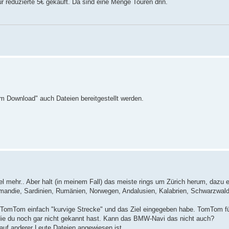
für reduzierte 5€ gekauft. Da sind eine Menge Touren drin.
um Download" auch Dateien bereitgestellt werden.
l mehr.. Aber halt (in meinem Fall) das meiste rings um Zürich herum, dazu e
rmandie, Sardinien, Rumänien, Norwegen, Andalusien, Kalabrien, Schwarzwald
m TomTom einfach "kurvige Strecke" und das Ziel eingegeben habe. TomTom fü
ie du noch gar nicht gekannt hast. Kann das BMW-Navi das nicht auch?
auf anderer Leute Dateien angewiesen ist.