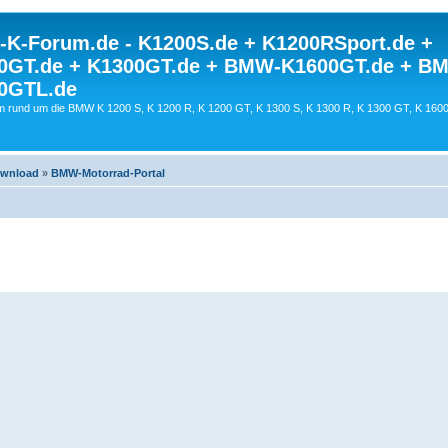
K-Forum.de - K1200S.de + K1200RSport.de +
0GT.de + K1300GT.de + BMW-K1600GT.de + B
0GTL.de
 rund um die BMW K 1200 S, K 1200 R, K 1200 GT, K 1300 S, K 1300 R, K 1300 GT, K 160
ownload
»
BMW-Motorrad-Portal