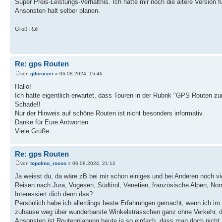
Super Preis-Leistungs-Verhältnis. Ich hatte mir noch die ältere Version 
Ansonsten halt selber planen.
Gruß Ralf
Re: gps Routen
von
gtlcruiser
» 06.08.2024, 15:46
Hallo!
Ich hatte eigentlich erwartet, dass Touren in der Rubrik "GPS Routen z
Schade!!
Nur der Hinweis auf schöne Routen ist nicht besonders informativ.
Danke für Eure Antworten.
Viele Grüße
Re: gps Routen
von
topolino_rosso
» 06.08.2024, 21:12
Ja weisst du, da wäre zB bei mir schon einiges und bei Anderen noch vie
Reisen nach Jura, Vogesen, Südtirol, Venetien, französische Alpen, No
Interessiert dich denn das?
Persönlich habe ich allerdings beste Erfahrungen gemacht, wenn ich i
zuhause weg über wunderbarste Winkelsträsschen ganz ohne Verkehr, d
Ansonsten ist Routenplanung heute ja so einfach, dass man doch nicht 