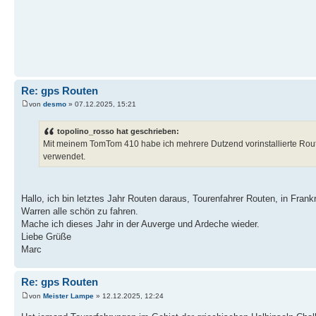
Re: gps Routen
von
desmo
» 07.12.2025, 15:21
topolino_rosso hat geschrieben:
Mit meinem TomTom 410 habe ich mehrere Dutzend vorinstallierte Rout
verwendet.
Hallo, ich bin letztes Jahr Routen daraus, Tourenfahrer Routen, in Frank
Warren alle schön zu fahren.
Mache ich dieses Jahr in der Auverge und Ardeche wieder.
Liebe Grüße
Marc
Re: gps Routen
von
Meister Lampe
» 12.12.2025, 12:24