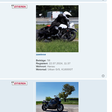
zawiese
Beiträge:
58
Registriert:
22.07.2024, 11:37
Wohnort:
Hanau
Motorrad:
Urban G/S, K1600GT