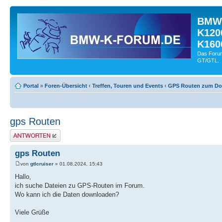
BMW-
K120
K160
Das Forum
GT/GTL.
Portal
»
Foren-Übersicht
‹
Treffen, Touren und Events
‹
GPS Routen zum D
gps Routen
Antwort schreiben
gps Routen
von
gtlcruiser
» 01.08.2024, 15:43
Hallo,
ich suche Dateien zu GPS-Routen im Forum.
Wo kann ich die Daten downloaden?
Viele Grüße