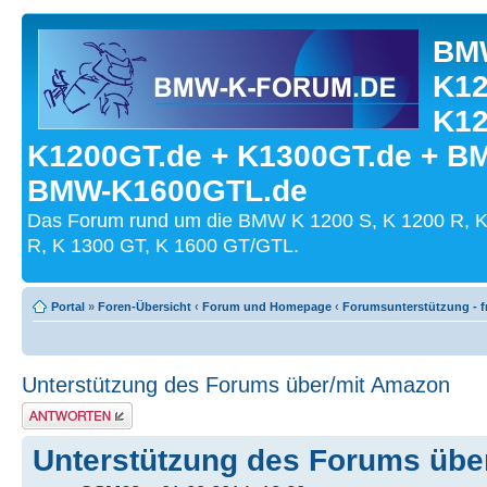
BMW
K12
K12
K1200GT.de + K1300GT.de + B
BMW-K1600GTL.de
Das Forum rund um die BMW K 1200 S, K 1200 R, K
R, K 1300 GT, K 1600 GT/GTL.
Portal
»
Foren-Übersicht
‹
Forum und Homepage
‹
Forumsunterstützung - fr
Unterstützung des Forums über/mit Amazon
Antwort schreiben
Unterstützung des Forums übe