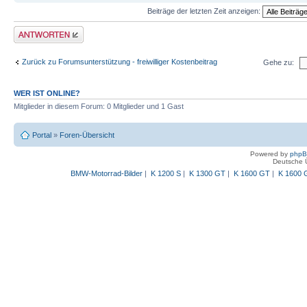
Beiträge der letzten Zeit anzeigen:
Antwort schreiben
Zurück zu Forumsunterstützung - freiwilliger Kostenbeitrag
Gehe zu:
WER IST ONLINE?
Mitglieder in diesem Forum: 0 Mitglieder und 1 Gast
Portal
»
Foren-Übersicht
Powered by
php
Deutsche 
BMW-Motorrad-Bilder
|
K 1200 S
|
K 1300 GT
|
K 1600 GT
|
K 1600 