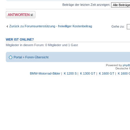
Beiträge der letzten Zeit anzeigen:
Antwort schreiben
Zurück zu Forumsunterstützung - freiwilliger Kostenbeitrag
Gehe zu:
WER IST ONLINE?
Mitglieder in diesem Forum: 0 Mitglieder und 1 Gast
Portal
»
Foren-Übersicht
Powered by
php
Deutsche 
BMW-Motorrad-Bilder
|
K 1200 S
|
K 1300 GT
|
K 1600 GT
|
K 1600 