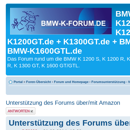
BMW
K12
K12
K1200GT.de + K1300GT.de + B
BMW-K1600GTL.de
Das Forum rund um die BMW K 1200 S, K 1200 R, K
R, K 1300 GT, K 1600 GT/GTL.
Portal
»
Foren-Übersicht
‹
Forum und Homepage
‹
Forumsunterstützung - fr
Unterstützung des Forums über/mit Amazon
Antwort schreiben
Unterstützung des Forums übe