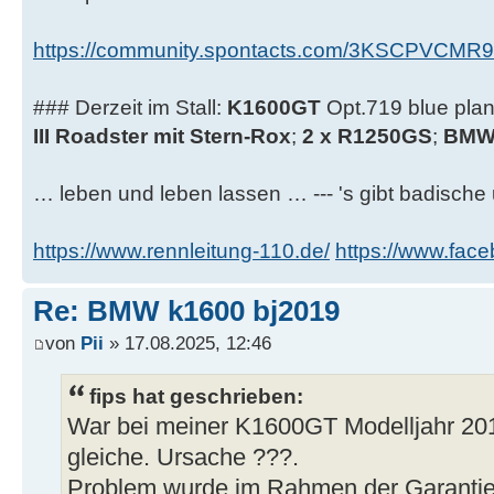
https://community.spontacts.com/3KSCPVCMR
### Derzeit im Stall:
K1600GT
Opt.719 blue plan
III Roadster mit Stern-Rox
;
2 x R1250GS
;
BMW 
… leben und leben lassen … --- 's gibt badische 
https://www.rennleitung-110.de/
https://www.fac
Re: BMW k1600 bj2019
von
Pii
» 17.08.2025, 12:46
fips hat geschrieben:
War bei meiner K1600GT Modelljahr 20
gleiche. Ursache ???.
Problem wurde im Rahmen der Garantie