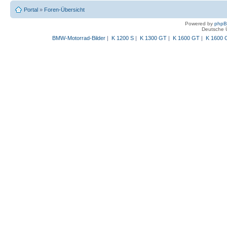
Portal
»
Foren-Übersicht
Powered by
php
Deutsche 
BMW-Motorrad-Bilder
|
K 1200 S
|
K 1300 GT
|
K 1600 GT
|
K 1600 