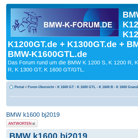
BMW
K12
K12
K1200GT.de + K1300GT.de + B
BMW-K1600GTL.de
Das Forum rund um die BMW K 1200 S, K 1200 R, K
R, K 1300 GT, K 1600 GT/GTL.
Portal
»
Foren-Übersicht
‹
K 1600 GT - K 1600 GTL - K 1600 B - K 1600 Gran
BMW k1600 bj2019
Antwort schreiben
BMW k1600 bj2019