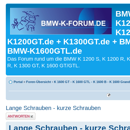
BMW
K12
K12
K1200GT.de + K1300GT.de + B
BMW-K1600GTL.de
Das Forum rund um die BMW K 1200 S, K 1200 R, K
R, K 1300 GT, K 1600 GT/GTL.
Portal
»
Foren-Übersicht
‹
K 1600 GT - K 1600 GTL - K 1600 B - K 1600 Gran
Lange Schrauben - kurze Schrauben
Antwort schreiben
Lange Schrauben - kurze Schr