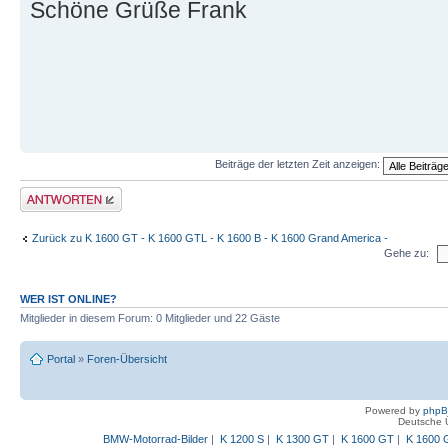
Schöne Grüße Frank
Beiträge der letzten Zeit anzeigen:
Antwort schreiben
Zurück zu K 1600 GT - K 1600 GTL - K 1600 B - K 1600 Grand America -
Gehe zu:
WER IST ONLINE?
Mitglieder in diesem Forum: 0 Mitglieder und 22 Gäste
Portal
»
Foren-Übersicht
Powered by
php
Deutsche 
BMW-Motorrad-Bilder
|
K 1200 S
|
K 1300 GT
|
K 1600 GT
|
K 1600 