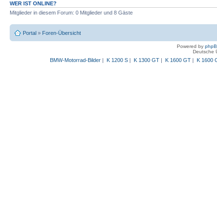
WER IST ONLINE?
Mitglieder in diesem Forum: 0 Mitglieder und 8 Gäste
Portal
»
Foren-Übersicht
Powered by
php
Deutsche 
BMW-Motorrad-Bilder
|
K 1200 S
|
K 1300 GT
|
K 1600 GT
|
K 1600 