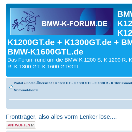
BMW
K12
K12
K1200GT.de + K1300GT.de + B
BMW-K1600GTL.de
Das Forum rund um die BMW K 1200 S, K 1200 R, K
R, K 1300 GT, K 1600 GT/GTL.
Portal
»
Foren-Übersicht
‹
K 1600 GT - K 1600 GTL - K 1600 B - K 1600 Gran
Motorrad-Portal
Frontträger, also alles vorm Lenker lose....
Antwort schreiben