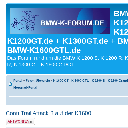
BMW
K12
K12
K1200GT.de + K1300GT.de + B
BMW-K1600GTL.de
Das Forum rund um die BMW K 1200 S, K 1200 R, K
R, K 1300 GT, K 1600 GT/GTL.
Portal
»
Foren-Übersicht
‹
K 1600 GT - K 1600 GTL - K 1600 B - K 1600 Gran
Motorrad-Portal
Conti Trail Attack 3 auf der K1600
Antwort schreiben