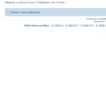
Mitglieder in diesem Forum: 0 Mitglieder und 6 Gäste
Portal
»
Foren-Übersicht
Powered by
php
Deutsche 
BMW-Motorrad-Bilder
|
K 1200 S
|
K 1300 GT
|
K 1600 GT
|
K 1600 