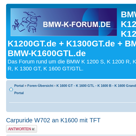
BMW
K12
K12
K1200GT.de + K1300GT.de + B
BMW-K1600GTL.de
Das Forum rund um die BMW K 1200 S, K 1200 R, K
R, K 1300 GT, K 1600 GT/GTL.
Portal
»
Foren-Übersicht
‹
K 1600 GT - K 1600 GTL - K 1600 B - K 1600 Gran
Portal
Carpuride W702 an K1600 mit TFT
Antwort schreiben