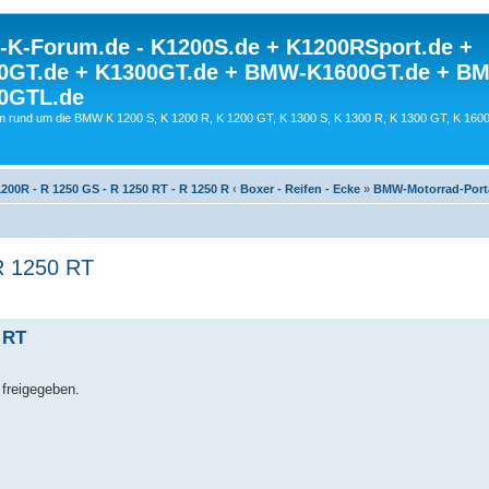
K-Forum.de - K1200S.de + K1200RSport.de +
0GT.de + K1300GT.de + BMW-K1600GT.de + B
0GTL.de
 rund um die BMW K 1200 S, K 1200 R, K 1200 GT, K 1300 S, K 1300 R, K 1300 GT, K 160
200R - R 1250 GS - R 1250 RT - R 1250 R
‹
Boxer - Reifen - Ecke
»
BMW-Motorrad-Port
 R 1250 RT
 RT
freigegeben.