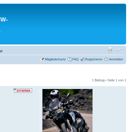
MW-
0
al
Mitgliederkarte
FAQ
Registrieren
Anmelden
1 Beitrag • Seite
1
von
1