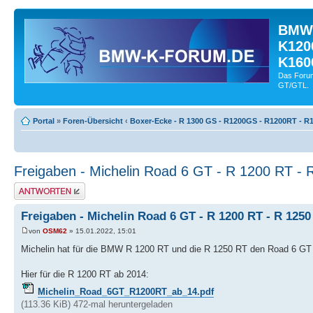
BMW-
K120
K160
Das Forum
GT/GTL.
Portal
»
Foren-Übersicht
‹
Boxer-Ecke - R 1300 GS - R1200GS - R1200RT - R1
Freigaben - Michelin Road 6 GT - R 1200 RT -
Antwort schreiben
Freigaben - Michelin Road 6 GT - R 1200 RT - R 1250
von
OSM62
» 15.01.2022, 15:01
Michelin hat für die BMW R 1200 RT und die R 1250 RT den Road 6 GT 
Hier für die R 1200 RT ab 2014:
Michelin_Road_6GT_R1200RT_ab_14.pdf
(113.36 KiB) 472-mal heruntergeladen