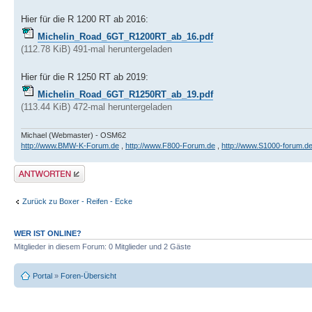
Hier für die R 1200 RT ab 2016:
Michelin_Road_6GT_R1200RT_ab_16.pdf
(112.78 KiB) 491-mal heruntergeladen
Hier für die R 1250 RT ab 2019:
Michelin_Road_6GT_R1250RT_ab_19.pdf
(113.44 KiB) 472-mal heruntergeladen
Michael (Webmaster) - OSM62
http://www.BMW-K-Forum.de
,
http://www.F800-Forum.de
,
http://www.S1000-forum.d
Antwort schreiben
Zurück zu Boxer - Reifen - Ecke
WER IST ONLINE?
Mitglieder in diesem Forum: 0 Mitglieder und 2 Gäste
Portal
»
Foren-Übersicht