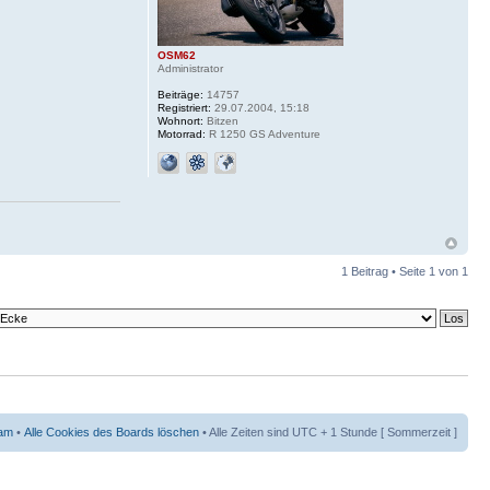
OSM62
Administrator
Beiträge:
14757
Registriert:
29.07.2004, 15:18
Wohnort:
Bitzen
Motorrad:
R 1250 GS Adventure
1 Beitrag • Seite
1
von
1
am
•
Alle Cookies des Boards löschen
• Alle Zeiten sind UTC + 1 Stunde [ Sommerzeit ]