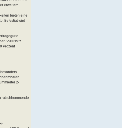
er erweitern.
eiten bieten eine
. Befestigt wird
ertragegurte
der Soziussitz
00 Prozent
n besonders
 abnehmbaren
ummierter 2-
rch rutschhemmende
k-