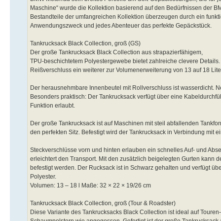
Maschine“ wurde die Kollektion basierend auf den Bedürfnissen der B
Bestandteile der umfangreichen Kollektion überzeugen durch ein funkti
Anwendungszweck und jedes Abenteuer das perfekte Gepäckstück.
Tankrucksack Black Collection, groß (GS)
Der große Tankrucksack Black Collection aus strapazierfähigem,
TPU-beschichtetem Polyestergewebe bietet zahlreiche clevere Detai
Reißverschluss ein weiterer zur Volumenerweiterung von 13 auf 18 Lite
Der herausnehmbare Innenbeutel mit Rollverschluss ist wasserdicht. 
Besonders praktisch: Der Tankrucksack verfügt über eine Kabeldurchfü
Funktion erlaubt.
Der große Tankrucksack ist auf Maschinen mit steil abfallenden Tankf
den perfekten Sitz. Befestigt wird der Tankrucksack in Verbindung mit
Steckverschlüsse vorn und hinten erlauben ein schnelles Auf- und Abse
erleichtert den Transport. Mit den zusätzlich beigelegten Gurten kann
befestigt werden. Der Rucksack ist in Schwarz gehalten und verfügt üb
Polyester.
Volumen: 13 – 18 l Maße: 32 × 22 × 19/26 cm
Tankrucksack Black Collection, groß (Tour & Roadster)
Diese Variante des Tankrucksacks Black Collection ist ideal auf Toure
Schaumpolstern wie angegossen. Gefertigt ist der große Tankrucksa