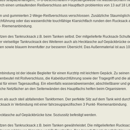
durch einen umlaufenden Reißverschluss am Hauptfach problemlos von 13 auf 18 Lit
en und gummierten 2-Wege-Reißverschluss verschlossen. Zusätzliche Staumöglichk
hführung oder das wasserdichte touchfähige Klarsichtfach runden den Rucksack ab
kt- Riemenanbindung.
tzen des Tankrucksack z.B. beim Tanken selbst. Der mitgelieferte Rucksack-Schult
 der vielseitige Tankrucksack des Weiteren auch als Hecktasche auf Gepäckbrücke o
ten sowie blauem Innenfutter zur besseren Übersicht. Das Außenmaterial ist aus 1
bindung ist der ideale Begleiter für einen Kurztrip mit leichtem Gepäck. Zu seine
enbeutel mit Rollverschluss, die Kabeldurchführung sowie der Tragegriff und die
al für einen Tagesausflug. Ein ebenfalls wasserabweisender, abschließbarer und g
sche Netzfächer an den Seitenwänden des Hauptfachs helfen beim Organisieren.
en als auch steil abfallenden Tankformen. Der perfekte Sitz auf dem Tank wird du
rucksack in Verbindung mit einer fahrzeugspezifischen 3 Punkt- Riemenanbindung.
cktasche auf Gepäckbrücke bzw. Soziussitz befestigt werden.
etzen des Tankrucksack z.B. beim Tanken gewährleistet. Die mitgelieferten Rucksac