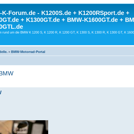
K-Forum.de - K1200S.de + K1200RSport.de +
0GT.de + K1300GT.de + BMW-K1600GT.de + B
0GTL.de
 rund um die BMW K 1200 S, K 1200 R, K 1200 GT, K 1300 S, K 1300 R, K 1300 GT, K 160
elle.
»
BMW-Motorrad-Portal
n BMW
W