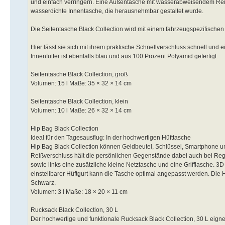
und einfach verringern. Eine Außentasche mit wasserabweisendem Reißve
wasserdichte Innentasche, die herausnehmbar gestaltet wurde.
Die Seitentasche Black Collection wird mit einem fahrzeugspezifischen H
Hier lässt sie sich mit ihrem praktische Schnellverschluss schnell und 
Innenfutter ist ebenfalls blau und aus 100 Prozent Polyamid gefertigt.
Seitentasche Black Collection, groß
Volumen: 15 l Maße: 35 × 32 × 14 cm
Seitentasche Black Collection, klein
Volumen: 10 l Maße: 26 × 32 × 14 cm
Hip Bag Black Collection
Ideal für den Tagesausflug: In der hochwertigen Hüfttasche
Hip Bag Black Collection können Geldbeutel, Schlüssel, Smartphone u
Reißverschluss hält die persönlichen Gegenstände dabei auch bei Reg
sowie links eine zusätzliche kleine Netztasche und eine Grifflasche. 3D
einstellbarer Hüftgurt kann die Tasche optimal angepasst werden. Die 
Schwarz.
Volumen: 3 l Maße: 18 × 20 × 11 cm
Rucksack Black Collection, 30 L
Der hochwertige und funktionale Rucksack Black Collection, 30 L eignet