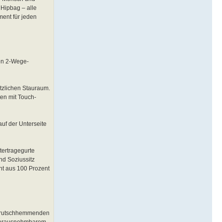
Hipbag – alle
ment für jeden
en 2-Wege-
tzlichen Stauraum.
en mit Touch-
uf der Unterseite
tertragegurte
nd Soziussitz
eht aus 100 Prozent
en rutschhemmenden
 herausnehmbarem