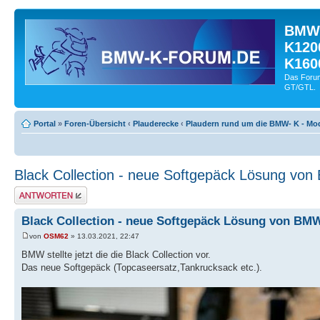
BMW-
K120
K160
Das Forum
GT/GTL.
Portal
»
Foren-Übersicht
‹
Plauderecke
‹
Plaudern rund um die BMW- K - Mod
Black Collection - neue Softgepäck Lösung vo
Antwort schreiben
Black Collection - neue Softgepäck Lösung von BM
von
OSM62
» 13.03.2021, 22:47
BMW stellte jetzt die die Black Collection vor.
Das neue Softgepäck (Topcaseersatz,Tankrucksack etc.).