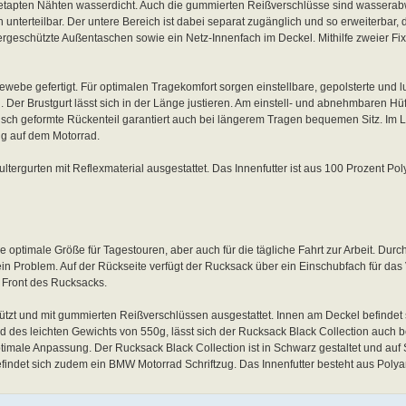
etapten Nähten wasserdicht. Auch die gummierten Reißverschlüsse sind wassera
unterteilbar. Der untere Bereich ist dabei separat zugänglich und so erweiterbar, 
ergeschützte Außentaschen sowie ein Netz-Innenfach im Deckel. Mithilfe zweier Fix
ebe gefertigt. Für optimalen Tragekomfort sorgen einstellbare, gepolsterte und l
Der Brustgurt lässt sich in der Länge justieren. Am einstell- und abnehmbaren Hüf
misch geformte Rückenteil garantiert auch bei längerem Tragen bequemen Sitz. Im 
ng auf dem Motorrad.
ltergurten mit Reflexmaterial ausgestattet. Das Innenfutter ist aus 100 Prozent Pol
e optimale Größe für Tagestouren, aber auch für die tägliche Fahrt zur Arbeit. Dur
in Problem. Auf der Rückseite verfügt der Rucksack über ein Einschubfach für das
r Front des Rucksacks.
ützt und mit gummierten Reißverschlüssen ausgestattet. Innen am Deckel befindet 
 des leichten Gewichts von 550g, lässt sich der Rucksack Black Collection auch
ptimale Anpassung. Der Rucksack Black Collection ist in Schwarz gestaltet und auf 
befindet sich zudem ein BMW Motorrad Schriftzug. Das Innenfutter besteht aus Poly