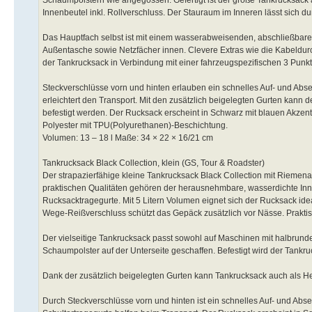
Innenbeutel inkl. Rollverschluss. Der Stauraum im Inneren lässt sich 
Das Hauptfach selbst ist mit einem wasserabweisenden, abschließbar
Außentasche sowie Netzfächer innen. Clevere Extras wie die Kabeldurc
der Tankrucksack in Verbindung mit einer fahrzeugspezifischen 3 Pun
Steckverschlüsse vorn und hinten erlauben ein schnelles Auf- und Abse
erleichtert den Transport. Mit den zusätzlich beigelegten Gurten kann
befestigt werden. Der Rucksack erscheint in Schwarz mit blauen Akzen
Polyester mit TPU(Polyurethanen)-Beschichtung.
Volumen: 13 – 18 l Maße: 34 × 22 × 16/21 cm
Tankrucksack Black Collection, klein (GS, Tour & Roadster)
Der strapazierfähige kleine Tankrucksack Black Collection mit Riemenan
praktischen Qualitäten gehören der herausnehmbare, wasserdichte Inn
Rucksacktragegurte. Mit 5 Litern Volumen eignet sich der Rucksack ide
Wege-Reißverschluss schützt das Gepäck zusätzlich vor Nässe. Prakti
Der vielseitige Tankrucksack passt sowohl auf Maschinen mit halbrund
Schaumpolster auf der Unterseite geschaffen. Befestigt wird der Tank
Dank der zusätzlich beigelegten Gurten kann Tankrucksack auch als He
Durch Steckverschlüsse vorn und hinten ist ein schnelles Auf- und Abs