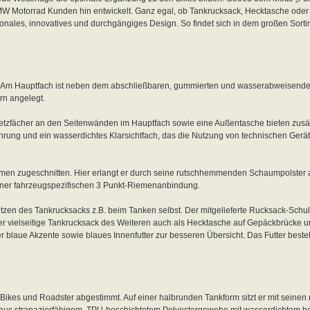
MW Motorrad Kunden hin entwickelt. Ganz egal, ob Tankrucksack, Hecktasche oder 
onales, innovatives und durchgängiges Design. So findet sich in dem großen Sorti
ls. Am Hauptfach ist neben dem abschließbaren, gummierten und wasserabweisend
rn angelegt.
Netzfächer an den Seitenwänden im Hauptfach sowie eine Außentasche bieten zusä
hrung und ein wasserdichtes Klarsichtfach, das die Nutzung von technischen Gerät
ormen zugeschnitten. Hier erlangt er durch seine rutschhemmenden Schaumpolster a
 einer fahrzeugspezifischen 3 Punkt-Riemenanbindung.
tzen des Tankrucksacks z.B. beim Tanken selbst. Der mitgelieferte Rucksack-Schul
 der vielseitige Tankrucksack des Weiteren auch als Hecktasche auf Gepäckbrücke u
er blaue Akzente sowie blaues Innenfutter zur besseren Übersicht. Das Futter best
n-Bikes und Roadster abgestimmt. Auf einer halbrunden Tankform sitzt er mit sein
ck aus strapazierfähigem, TPU-beschichtetem Polyestergewebe mit wasserdichtem