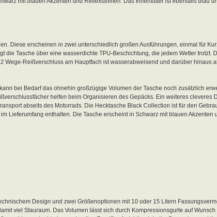
hwarz mit blauen Akzenten und Reflexstreifen. Das Innenfutter ist ebenfalls blau 
hen. Diese erscheinen in zwei unterschiedlich großen Ausführungen, einmal für Ku
ügt die Tasche über eine wasserdichte TPU-Beschichtung, die jedem Wetter trotzt. 
e 2 Wege-Reißverschluss am Hauptfach ist wasserabweisend und darüber hinaus ab
ann bei Bedarf das ohnehin großzügige Volumen der Tasche noch zusätzlich erwe
ißverschlussfächer helfen beim Organisieren des Gepäcks. Ein weiteres cleveres De
Transport abseits des Motorrads. Die Hecktasche Black Collection ist für den Gebr
 im Lieferumfang enthalten. Die Tasche erscheint in Schwarz mit blauen Akzenten u
 technischem Design und zwei Größenoptionen mit 10 oder 15 Litern Fassungsvermö
damit viel Stauraum. Das Volumen lässt sich durch Kompressionsgurte auf Wunsch