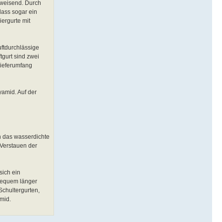
bweisend. Durch
dass sogar ein
iergurte mit
uftdurchlässige
tgurt sind zwei
Lieferumfang
yamid. Auf der
ch das wasserdichte
 Verstauen der
sich ein
 bequem länger
Schultergurten,
amid.