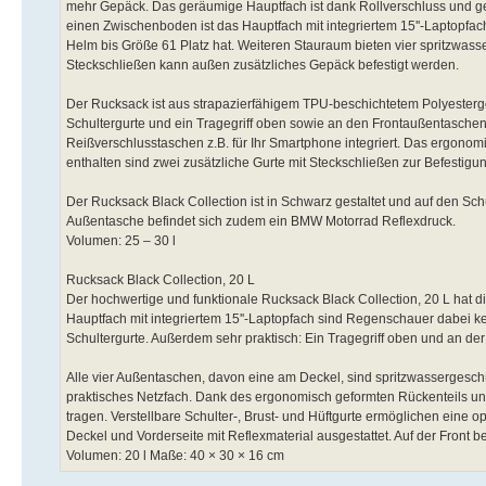
mehr Gepäck. Das geräumige Hauptfach ist dank Rollverschluss und g
einen Zwischenboden ist das Hauptfach mit integriertem 15''-Laptopfach 
Helm bis Größe 61 Platz hat. Weiteren Stauraum bieten vier spritzwass
Steckschließen kann außen zusätzliches Gepäck befestigt werden.
Der Rucksack ist aus strapazierfähigem TPU-beschichtetem Polyestergew
Schultergurte und ein Tragegriff oben sowie an den Frontaußentaschen. 
Reißverschlusstaschen z.B. für Ihr Smartphone integriert. Das ergono
enthalten sind zwei zusätzliche Gurte mit Steckschließen zur Befestigu
Der Rucksack Black Collection ist in Schwarz gestaltet und auf den Schu
Außentasche befindet sich zudem ein BMW Motorrad Reflexdruck.
Volumen: 25 – 30 l
Rucksack Black Collection, 20 L
Der hochwertige und funktionale Rucksack Black Collection, 20 L hat di
Hauptfach mit integriertem 15''-Laptopfach sind Regenschauer dabei ke
Schultergurte. Außerdem sehr praktisch: Ein Tragegriff oben und an de
Alle vier Außentaschen, davon eine am Deckel, sind spritzwassergesch
praktisches Netzfach. Dank des ergonomisch geformten Rückenteils und
tragen. Verstellbare Schulter-, Brust- und Hüftgurte ermöglichen eine o
Deckel und Vorderseite mit Reflexmaterial ausgestattet. Auf der Front 
Volumen: 20 l Maße: 40 × 30 × 16 cm