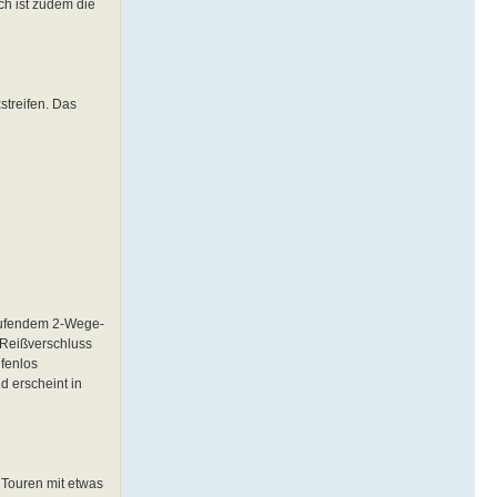
ch ist zudem die
streifen. Das
laufendem 2-Wege-
 Reißverschluss
ufenlos
d erscheint in
 Touren mit etwas