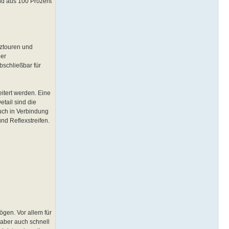
und aus 100 Prozent
rztouren und
Der
schließbar für
itert werden. Eine
tail sind die
auch in Verbindung
nd Reflexstreifen.
gen. Vor allem für
 aber auch schnell