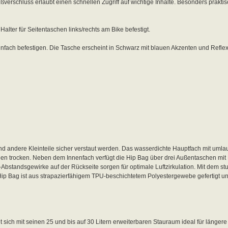
rschluss erlaubt einen schnellen Zugriff auf wichtige Inhalte. Besonders praktis
alter für Seitentaschen links/rechts am Bike befestigt.
einfach befestigen. Die Tasche erscheint in Schwarz mit blauen Akzenten und Reflex
nd andere Kleinteile sicher verstaut werden. Das wasserdichte Hauptfach mit um
en trocken. Neben dem Innenfach verfügt die Hip Bag über drei Außentaschen mit
-Abstandsgewirke auf der Rückseite sorgen für optimale Luftzirkulation. Mit dem st
Hip Bag ist aus strapazierfähigem TPU-beschichtetem Polyestergewebe gefertigt un
 sich mit seinen 25 und bis auf 30 Litern erweiterbaren Stauraum ideal für längere