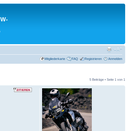
MW-
0
Mitgliederkarte
FAQ
Registrieren
Anmelden
5 Beiträge • Seite
1
von
1