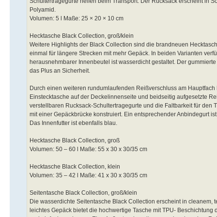
Schultertragegurte helfen beim Transport. Der Rucksack erscheint in Sc
Polyamid.
Volumen: 5 l Maße: 25 × 20 × 10 cm
Hecktasche Black Collection, groß/klein
Weitere Highlights der Black Collection sind die brandneuen Hecktasc
einmal für längere Strecken mit mehr Gepäck. In beiden Varianten verf
herausnehmbarer Innenbeutel ist wasserdicht gestaltet. Der gummiert
das Plus an Sicherheit.
Durch einen weiteren rundumlaufenden Reißverschluss am Hauptfach k
Einstecktasche auf der Deckelinnenseite und beidseitig aufgesetzte Re
verstellbaren Rucksack-Schultertragegurte und die Faltbarkeit für den 
mit einer Gepäckbrücke konstruiert. Ein entsprechender Anbindegurt ist
Das Innenfutter ist ebenfalls blau.
Hecktasche Black Collection, groß
Volumen: 50 – 60 l Maße: 55 x 30 x 30/35 cm
Hecktasche Black Collection, klein
Volumen: 35 – 42 l Maße: 41 x 30 x 30/35 cm
Seitentasche Black Collection, groß/klein
Die wasserdichte Seitentasche Black Collection erscheint in cleanem,
leichtes Gepäck bietet die hochwertige Tasche mit TPU- Beschichtung 