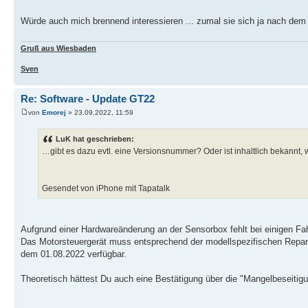
Würde auch mich brennend interessieren ... zumal sie sich ja nach de
Gruß aus Wiesbaden
Sven
Re: Software - Update GT22
von
Emorej
» 23.09.2022, 11:59
LuK hat geschrieben:
…gibt es dazu evtl. eine Versionsnummer? Oder ist inhaltlich bekannt
Gesendet von iPhone mit Tapatalk
Aufgrund einer Hardwareänderung an der Sensorbox fehlt bei einigen Fa
Das Motorsteuergerät muss entsprechend der modellspezifischen Reparatu
dem 01.08.2022 verfügbar.
Theoretisch hättest Du auch eine Bestätigung über die "Mangelbeseitigu