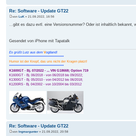
Re: Software - Update GT22
von
LuK
» 21.09.2022, 16:56
…gibt es dazu evtl. eine Versionsnummer? Oder ist inhaltlich bekannt,
Gesendet von iPhone mit Tapatalk
Es grüßt Lutz aus dem
V
ogtland!
*********************************************
Humor ist der Knopf, das uns nicht der Kragen platzt!
*********************************************
K1600GT - Bj. 07/2022 - ... VIN G18668; Option 719
K1600GT - Bj. 06/2018 - von 06/2018 bis 09/2022;
K1300GT - Bj. 05/2010 - von 04/2012 bis 06/2018;
K1200RS - Bj. 04/2002 - von 10/2004 bis 03/2012
Re: Software - Update GT22
von
Ingmargunter
» 21.09.2022, 20:58