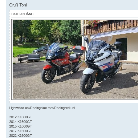
Gruß Toni
DATEIANHÄNGE
Lightwhite uni/Racingblue met/Racingred uni
2012 K1600GT
2014 K1600GT
2015 K1600GT
2017 K1600GT
2022 K1600GT