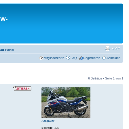
MW-
0
ad-Portal
Mitgliederkarte
FAQ
Registrieren
Anmelden
6 Beiträge • Seite
1
von
1
Aargauer
Beiträge:
223