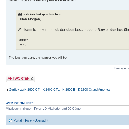
habe ich jedoch bislang noch nicht erlebt.
ferleinix hat geschrieben:
Guten Morgen,
Wie kann ich erkennen, ob der oben beschriebene Service durchgeführ
Danke
Frank
The less you care, the happier you will be.
Beiträge d
Antwort schreiben
Zurück zu K 1600 GT - K 1600 GTL - K 1600 B - K 1600 Grand America -
WER IST ONLINE?
Mitglieder in diesem Forum: 0 Mitglieder und 20 Gäste
Portal
»
Foren-Übersicht