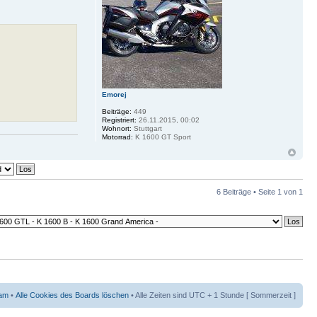
Emorej
Beiträge:
449
Registriert:
26.11.2015, 00:02
Wohnort:
Stuttgart
Motorrad:
K 1600 GT Sport
6 Beiträge • Seite
1
von
1
am
•
Alle Cookies des Boards löschen
• Alle Zeiten sind UTC + 1 Stunde [ Sommerzeit ]