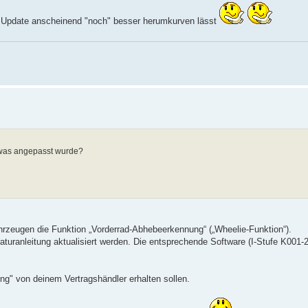
m Update anscheinend "noch" besser herumkurven lässt
, was angepasst wurde?
hrzeugen die Funktion „Vorderrad-Abhebeerkennung“ („Wheelie-Funktion“).
ranleitung aktualisiert werden. Die entsprechende Software (I-Stufe K001-22
ng" von deinem Vertragshändler erhalten sollen.