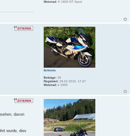
Motorrad:
K 1600 GT Sport
ferleinix
Beiträge:
16
Registriert:
29.02.2016, 17:47
Motorrad:
k 1600
zusehen, davon
hrt wurde, dies