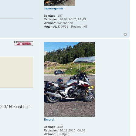
Ingmargunter
Beiträge:
157
Registriert:
10.07.2017, 14:43
Wohnort:
Wiesbaden
Motorrad:
K 0F21 - Rocket - NT
-07-505) ist seit
Emorej
Beiträge:
449
Registriert:
26.11.2015, 00:02
Wohnort:
Stuttgart