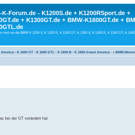
K-Forum.de - K1200S.de + K1200RSport.de +
0GT.de + K1300GT.de + BMW-K1600GT.de + B
0GTL.de
 rund um die BMW K 1200 S, K 1200 R, K 1200 GT, K 1300 S, K 1300 R, K 1300 GT, K 160
d America
‹
K 1600 GT - K 1600 GTL - K 1600 B - K 1600 Grand America -
»
BMW-Motorr
s bei der GT verändert hat.