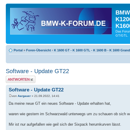
BMW-
K120
K160
Das Forum
GT/GTL.
Portal
»
Foren-Übersicht
‹
K 1600 GT - K 1600 GTL - K 1600 B - K 1600 Gran
Software - Update GT22
Antwort schreiben
Software - Update GT22
von
Aargauer
» 21.09.2022, 14:41
Da meine neue GT ein neues Software - Update erhalten hat,
waren wie gestern im Schwarzwald unterwegs um zu schauen ob sich wa
Mir ist nur aufgefallen wie geil sich der Sixpack herumkurven lässt.