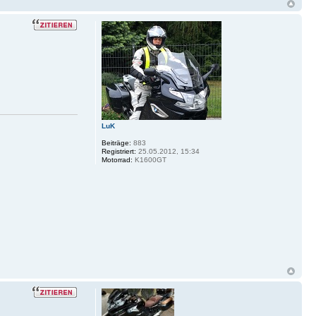
LuK
Beiträge:
883
Registriert:
25.05.2012, 15:34
Motorrad:
K1600GT