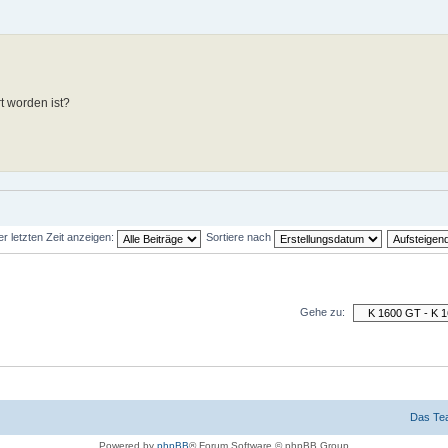
t worden ist?
er letzten Zeit anzeigen:
Sortiere nach
Gehe zu:
Das Te
Powered by
phpBB
® Forum Software © phpBB Group